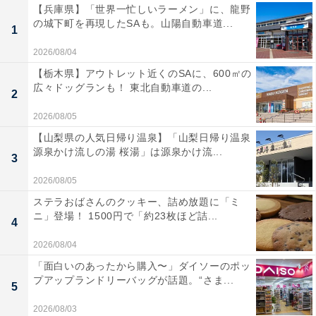
【兵庫県】「世界一忙しいラーメン」に、龍野
の城下町を再現したSAも。山陽自動車道...
1
2026/08/04
【栃木県】アウトレット近くのSAに、600㎡の
広々ドッグランも！ 東北自動車道の...
2
2026/08/05
【山梨県の人気日帰り温泉】「山梨日帰り温泉
源泉かけ流しの湯 桜湯」は源泉かけ流...
3
2026/08/05
ステラおばさんのクッキー、詰め放題に「ミ
ニ」登場！ 1500円で「約23枚ほど詰...
4
2026/08/04
「面白いのあったから購入〜」ダイソーのポッ
プアップランドリーバッグが話題。“さま...
5
2026/08/03