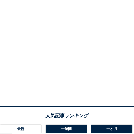
最新
一週間
一ヶ月