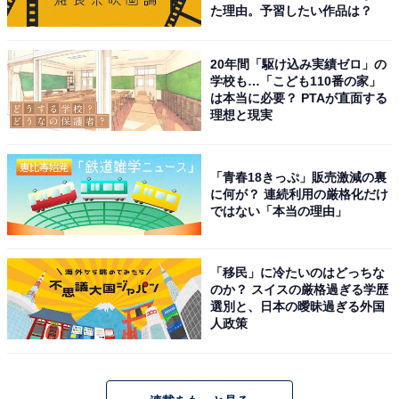
た理由。予習したい作品は？
20年間「駆け込み実績ゼロ」の
学校も…「こども110番の家」
は本当に必要？ PTAが直面する
理想と現実
「青春18きっぷ」販売激減の裏
に何が？ 連続利用の厳格化だけ
ではない「本当の理由」
「移民」に冷たいのはどっちな
のか？ スイスの厳格過ぎる学歴
選別と、日本の曖昧過ぎる外国
人政策