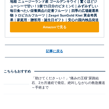
地箱 ニュージーランド産 ゴールデンキウイ｜驚くほどジ
ューシーで甘い！1個で1日分のビタミンC｜みずみずしい
毎日食べたい栄養満点の定番フルーツ｜四季の広場厳選果
物 トロピカルフルーツ｜Zespri SunGold Kiwi 黃金奇異
果｜家庭用・贈答用・誕生日ギフト｜安心の国内検品発送
Amazonで見る
記事に戻る
こちらもおすすめ
「助けてくださ～い！」“痛みの王様”尿路結
石、2カ月連続で発症。絶叫しながらの救急搬送
～手術まで