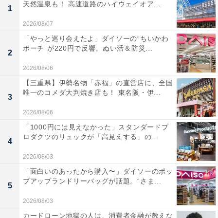
天然温泉も！ 高速道路のハイウェイオア...
1
2026/08/07
「やっと巡り会えたよ」ダイソーの“ちいかわ
ポーチ”が220円で反響。ぬい活＆防災...
2
2026/08/06
【三重県】伊勢名物「赤福」の直営店に、全国
唯一のコメダ大判焼き店も！ 東名阪・伊...
3
2026/08/06
「1000円には見えなかった」スタンダードプ
ロダクツのリュックが「高見えする」の...
4
2026/08/03
「面白いのあったから購入〜」ダイソーのポッ
プアップランドリーバッグが話題。“さま...
5
2026/08/03
カードローン地獄の人は、消費者金融が教えな