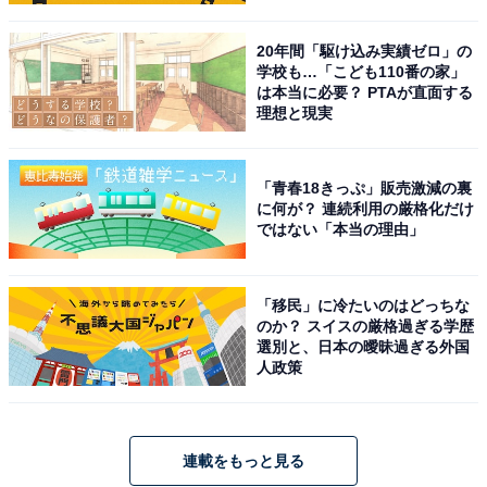
20年間「駆け込み実績ゼロ」の
学校も…「こども110番の家」
は本当に必要？ PTAが直面する
理想と現実
「青春18きっぷ」販売激減の裏
に何が？ 連続利用の厳格化だけ
ではない「本当の理由」
「移民」に冷たいのはどっちな
のか？ スイスの厳格過ぎる学歴
選別と、日本の曖昧過ぎる外国
人政策
連載をもっと見る