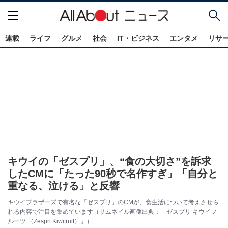
連載
ライフ
グルメ
社会
IT・ビジネス
エンタメ
リサ
キウイの「ゼスプリ」、“食の大切さ”を訴求
したCMに「たった90秒で名作すぎ」「自分と
重なる、泣ける」と反響
キウイブラザーズで有名な「ゼスプリ」のCMが、食生活について考えさせら
れる内容で注目を集めています（サムネイル画像出典：「ゼスプリ キウイフ
ルーツ （Zespri Kiwifruit）」）