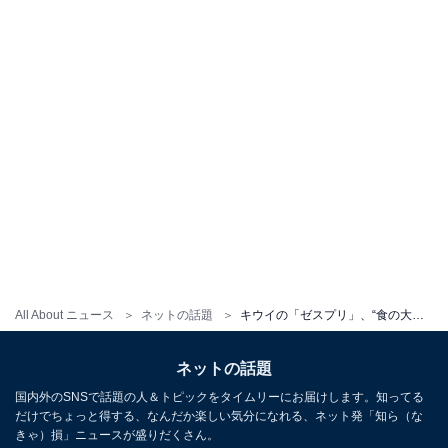
All About ニュース
ネットの話題
キウイの「ゼスプリ」、“食の大切さ”を訴求したCMに「たった90秒で名作すぎ」「自分と重なる、泣ける」と反響
ネットの話題
国内外のSNSで話題の人＆トピックをタイムリーにお届けします。知ってる
だけでちょっと得する、なんだか楽しい気分になれる、ネット発「知ら（な
きゃ）損」ニュースが盛りだくさん。