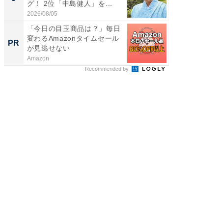
グ！ 2位「中島健人」を...
我（ACE
2026/08/05
2026/08/0
「今日の目玉商品は？」毎日
すべて
変わるAmazonタイムセール
るその
PR
PR
が見逃せない
Amazon
COCO VIL
Recommended by