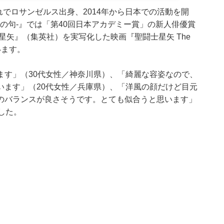
れでロサンゼルス出身、2014年から日本での活動を開
-下の句-』では「第40回日本アカデミー賞」の新人俳優賞
星矢』（集英社）を実写化した映画『聖闘士星矢 The
います。
ます」（30代女性／神奈川県）、「綺麗な容姿なので、
います」（20代女性／兵庫県）、「洋風の顔だけど目元
のバランスが良さそうです。とても似合うと思います」
した。