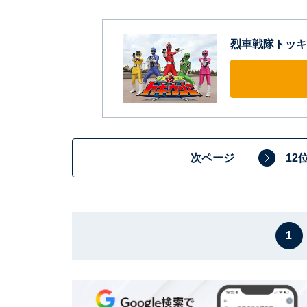
烈車戦隊トッキ
次ページ
12
1