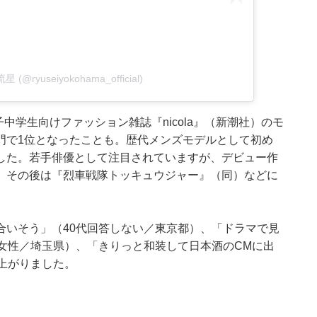
星 (@ryuseiyokohama_official)
中学生向けファッション雑誌『nicola』（新潮社）のモ
門で1位となったことも。歴代メンズモデルとして初め
した。若手俳優として注目されていますが、デビュー作
、その後は『烈車戦隊トッキュウジャー』（同）などに
合いそう」（40代回答しない／東京都）、「ドラマで見
女性／埼玉県）、「きりっと和装して日本酒のCMに出
上がりました。