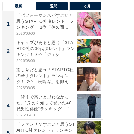
最新
一週間
一ヶ月
「パフォーマンスがすごいと
「癒し系
思うSTARTO社タレント」ラ
タレント
1
1
ンキング！ 2位「佐久間...
「井ノ原
2026/08/06
2026/08/0
ギャップがあると思う「STA
ギャップ
RTO社の30代タレント」ラン
RTO社
2
2
キング！ 2位「ジェシ...
キング！
2026/08/06
2026/08/0
癒し系だと思う「STARTO社
癒し系だ
の若手タレント」ランキン
の若手
3
3
グ！ 2位「松島聡」を抑え...
グ！ 2
2026/08/05
2026/08/0
「背まで高いと思わなかっ
「世界で
た」“身長を知って驚いた40
ARTO
4
4
代男性俳優”ランキング！ 1...
グ！ 2
2026/06/13
2026/08/0
「ファンサがすごいと思うST
スタイ
ARTO社タレント」ランキン
ニア」ラ
5
5