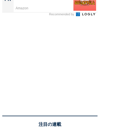
Amazon
COCO VIL
Recommended by
注目の連載