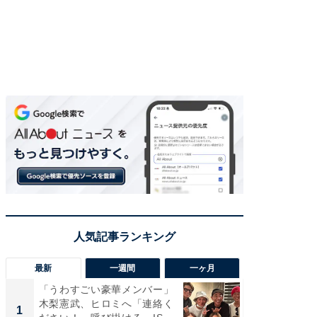
最新
一週間
一ヶ月
「うわすごい豪華メンバー」
「さす
木梨憲武、ヒロミへ「連絡く
は」高
1
1