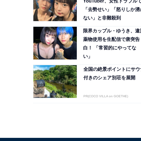
YouTuber、女性トラブル
「去勢せい」「怒りしか湧
ない」と非難殺到
限界カップル・ゆうき、違
薬物使用を生配信で唐突告
白！ 「常習的にやってな
い」
全国の絶景ポイントにサウ
付きのシェア別荘を展開
PR(COCO VILLA on GOETHE)