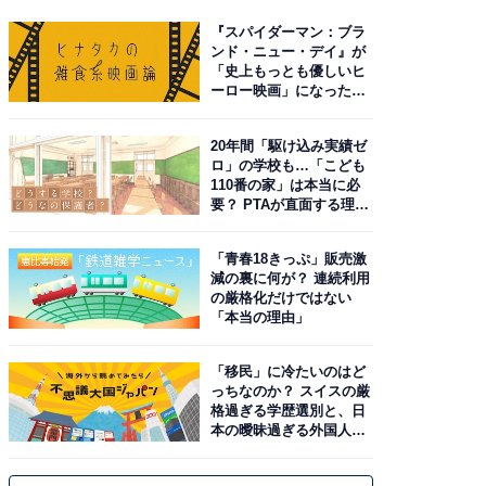
『スパイダーマン：ブラ
ンド・ニュー・デイ』が
「史上もっとも優しいヒ
ーロー映画」になった理
由。予習したい作品は？
20年間「駆け込み実績ゼ
ロ」の学校も…「こども
110番の家」は本当に必
要？ PTAが直面する理想
と現実
「青春18きっぷ」販売激
減の裏に何が？ 連続利用
の厳格化だけではない
「本当の理由」
「移民」に冷たいのはど
っちなのか？ スイスの厳
格過ぎる学歴選別と、日
本の曖昧過ぎる外国人政
策