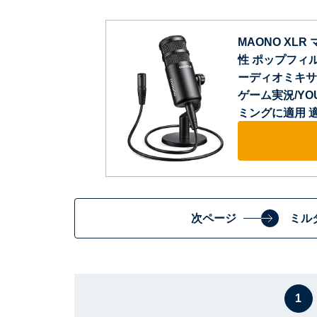
MAONO XL
性 ポップフィル
ーディオミキサ
ゲーム実況/YO
ミングに適用 適
次ページ
ミル
1