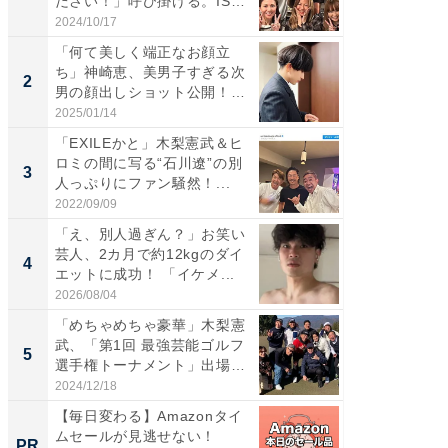
ださい！」呼び掛ける。IS
災地を
S...
「カ...
2024/10/17
2026/08/0
「何て美しく端正なお顔立
「女の
ち」神崎恵、美男子すぎる次
介、バ
2
2
男の顔出しショット公開！
らのプレ
「め...
愛...
2025/01/14
2026/08/0
「EXILEかと」木梨憲武＆ヒ
「脚が
ロミの間に写る“石川遼”の別
横川尚
3
3
人っぷりにファン騒然！...
ムキな姿
刃...
2022/09/09
2026/08/0
「え、別人過ぎん？」お笑い
「え、
芸人、2カ月で約12kgのダイ
芸人、2
4
4
エットに成功！ 「イケメ...
エットに
2026/08/04
2026/08/0
「めちゃめちゃ豪華」木梨憲
「脳がバ
武、「第1回 最強芸能ゴルフ
装姿が話
5
5
選手権トーナメント」出場
のお父さ
メ...
2024/12/18
2026/08/0
【毎日変わる】Amazonタイ
全国の
ムセールが見逃せない！
付きの
PR
PR