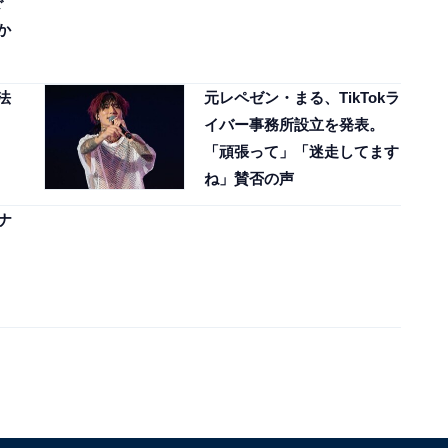
で
か
法
元レペゼン・まる、TikTokラ
イバー事務所設立を発表。
「頑張って」「迷走してます
ね」賛否の声
ナ