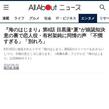
連載
ライフ
グルメ
社会
IT・ビジネス
エンタメ
リサ
『海のはじまり』第8話 目黒蓮“夏”が娘認知決
意の裏で恋人役・有村架純に同情の声 「不憫
すぎる」「別れろ」
8月19日に放送されたドラマ『海のはじまり』第8話のストーリーをおさらい
しつつ、今後の見どころに迫ります。（画像出典：フジテレビ『海のはじま
り』公式Webサイト）
2024.08.20
地子給 奈穂