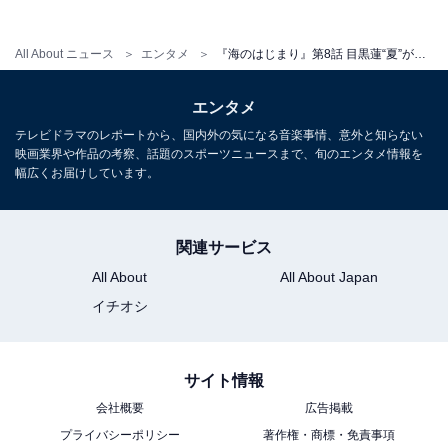
All About ニュース
エンタメ
『海のはじまり』第8話 目黒蓮“夏”が娘認知決意の裏で恋人役・有村架純に同情の声 「不憫すぎる」「別れろ」
エンタメ
『海のはじまり』あらすじバックナンバー
テレビドラマのレポートから、国内外の気になる音楽事情、意外と知らない
映画業界や作品の考察、話題のスポーツニュースまで、旬のエンタメ情報を
幅広くお届けしています。
・
第7話
・
第6話
・
第5話
関連サービス
・
第4話
All About
All About Japan
・
第3話
イチオシ
・
第2話
・
第1話
サイト情報
会社概要
広告掲載
この記事の筆者：
地子給 奈穂
プライバシーポリシー
著作権・商標・免責事項
編集・ライター歴17年。マンガ、小説、雑誌等の編