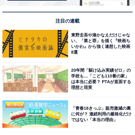
色で制止。水季の遺灰が入ったものと聞き、「ごめんご
めん」と優しく謝った弥生が押し隠した思いを想像する
注目の連載
と胸が痛みました。
東野圭吾や湊かなえだけじゃな
Ｘ（旧Twitter）では、「スーパーで止まる弥生の足。こ
い、「業と罪」を描く『映画ち
いかわ』から強く連想した映画
の人はもう自分のためになにかをしようとしてくれるこ
8選
とはないんだという諦め。それを察してしまう察しの良
さが残酷」「弥生さんばっかりだった夏くんのカメラも
20年間「駆け込み実績ゼロ」の
いつの間にか海ちゃんが溢れてて､いつもどこかに海ちゃ
学校も…「こども110番の家」
んと水季の話があって､弥生さんファーストじゃなくなっ
は本当に必要？ PTAが直面する
理想と現実
ていってるのを実感していくの､あまりにも残酷すぎる」
「弥生さんが不憫すぎる」「弥生さんにも優しくして誰
か」「全視聴者が弥生さんに『夏くんとは別れろ』と思
「青春18きっぷ」販売激減の裏
に何が？ 連続利用の厳格化だけ
ってると思うんだけど」などのコメントが寄せられてい
ではない「本当の理由」
ます。