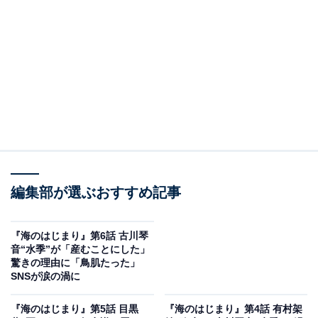
溝江は海の姿を目にとめると、開口1番「誰この
子？」。夏は自身と海について説明しようとするも、溝
江は「複雑な話聞くのは苦手」と遮ります。写真が趣味
だったのか聞いた夏に違うと答え、釣りと麻雀と競馬が
趣味だと答える溝江。育てていなくても父親としてわが
子に愛情はあるはずという期待をことごとく裏切るよう
な態度を取り続けます。
編集部が選ぶおすすめ記事
愛情も気遣いも感じられない溝江に堪らず、夏は弟・大
和（木戸大聖）を呼び出し、海を連れて外へ出るよう依
頼。海が去ると夏は堪えていた怒りを放出し、店の椅子
『海のはじまり』第6話 古川琴
音“水季”が「産むことにした」
を蹴り飛ばします。物別れに終わった実父との邂逅（か
驚きの理由に「鳥肌たった」
いこう）でしたが、後日、夏は行きつけの写真館の店主
SNSが涙の渦に
から、溝江が釣り堀で待っていると聞き向かいます。
『海のはじまり』第5話 目黒
『海のはじまり』第4話 有村架