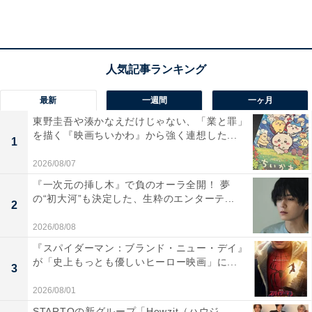
最新
一週間
一ヶ月
東野圭吾や湊かなえだけじゃない、「業と罪」
を描く『映画ちいかわ』から強く連想した...
1
2026/08/07
『一次元の挿し木』で負のオーラ全開！ 夢
の“初大河”も決定した、生粋のエンターテ...
2
画像出典：フジテレビ『海のはじまり』
公式Webサイト
2026/08/08
『スパイダーマン：ブランド・ニュー・デイ』
が「史上もっとも優しいヒーロー映画」に...
3
2026/08/01
STARTOの新グループ「Howzit（ハウジ