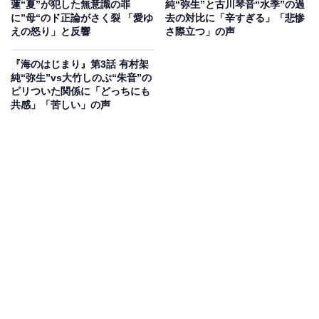
蓮“夏”が犯した無意識の罪
純“弥生”と古川琴音“水季”の過
不器用で説明下手な溝江と夏。溝江は夏が子どもの頃、
に”母“のド正論がさく裂 「愛ゆ
去の対比に「辛すぎる」「悲惨
えの怒り」と反響
さ際立つ」の声
毎日表情が違うのが面白くて写真を撮り始めたと語りま
す。しかし興味を向けるだけで育児や心配はせず、限界
『海のはじまり』第3話 有村架
に達した母・ゆき子（西田尚美）と離婚するに至ったの
純“弥生”vs大竹しのぶ“朱音”の
ピリついた関係に「どっちにも
でした。一方、夏は優しくて支えてくれる周囲に本音を
共感」「苦しい」の声
話せなくなっている苦しさを吐露。溝江は、本音を話し
たくなったら連絡してこいと語りかけます。
夏が「パパを始める」ことを海にも話すと、海は大喜
び。水季の母・朱音（大竹しのぶ）は水季が遺していた
夏宛ての手紙を差し出します。その中には、「夏の恋人
さんへ」という手紙も入っていました。夏から手紙を渡
された弥生（有村架純）は、水季と海を1番近くで支え
ていた津野（池松壮亮）のもとを訪ね、自らが抱える複
雑な思いを打ち明けるのでした。