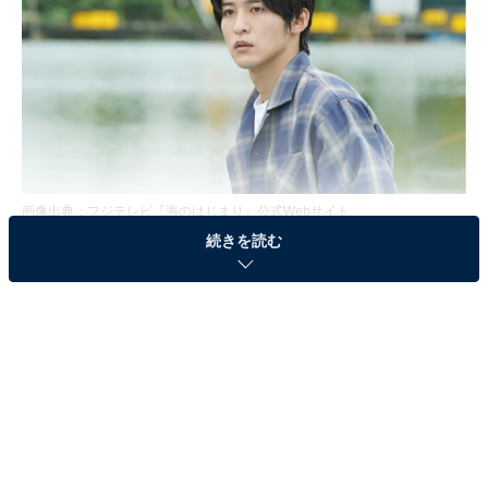
画像出典：フジテレビ『海のはじまり』
公式Webサイト
続きを読む
第8話のあらすじ
南雲家で海（泉谷星奈）と過ごす1週間が終了した夏
（目黒蓮）。大学時代の恋人・南雲水季（古川琴音）が
ひそかに産んでいた海を娘として認知することを決めた
夏は、幼い頃、両親が離婚して以来会っていない実父・
溝江基春（田中哲司）に会うことに。海を連れて喫茶店
で待ち合わせをすると、後から溝江がやって来ます。