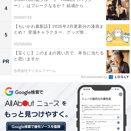
ー）」はブレークなるか？ 結成から...
4
2026/07/15
【ちいかわ最新話】2025年2月更新分の漫画ま
とめ！ 登場キャラクター、グッズ情...
5
2025/02/04
【宝くじ】このままの買い方で、本当に当たる
と思いますか
PR
海を認知すると決めた夏。一方、弥生は……
合同会社デジタルファーム
Recommended by
夏の実父・溝江のクズ男ぶりが強く印象を残す中、弥生
が抱える複雑な心境に胸が痛んだ第8話。スーパーで
「今日は俺が作る」と言う夏に笑顔を見せた弥生でした
が、夏が海のために栄養を考えたメニューにしようとし
ている姿に一転して曇った表情に。また、公園で逆上が
りを見てほしいという海のペンダントを「危ないから」
と外そうとした弥生を、夏は「やめて」と珍しく強い声