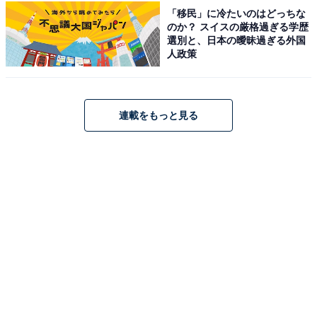
夏宛て、夏の恋人宛てに遺された水季の手紙には、一体
「移民」に冷たいのはどっちな
のか？ スイスの厳格過ぎる学歴
何が書かれているのでしょうか。もしその中身が“海の母
選別と、日本の曖昧過ぎる外国
親になる”人宛てだとしたら、自分が読んでいいものかと
人政策
悩み、津野に相談した弥生。自身を含めた周囲が優しい
せいで夏が本音を言えなくなっていることにも気づいて
おり、夏との関係性に思い悩んでしまうのは必定。果た
連載をもっと見る
して弥生がどんな未来を選択していくのか目が離せませ
ん。