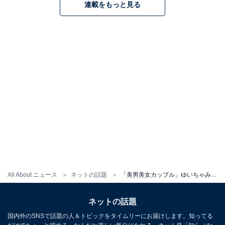
連載をもっと見る
All About ニュース
ネットの話題
「美男美女カップル」ゆいちゃみ、恋人との“3回目の夏”ラブラブショット公開！ 「超絶可愛い過ぎる」
ネットの話題
国内外のSNSで話題の人＆トピックをタイムリーにお届けします。知ってる