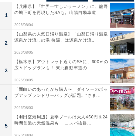
【兵庫県】「世界一忙しいラーメン」に、龍野
の城下町を再現したSAも。山陽自動車道...
1
2026/08/04
【山梨県の人気日帰り温泉】「山梨日帰り温泉
源泉かけ流しの湯 桜湯」は源泉かけ流...
2
2026/08/05
【栃木県】アウトレット近くのSAに、600㎡の
広々ドッグランも！ 東北自動車道の...
3
2026/08/05
「面白いのあったから購入〜」ダイソーのポッ
プアップランドリーバッグが話題。“さま...
4
2026/08/03
【羽田空港周辺】夏季プールは大人450円＆24
時間営業の天然温泉も！ コスパ抜群...
5
2026/08/04