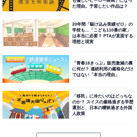
も優しいヒーロー映画」になっ
た理由。予習したい作品は？
20年間「駆け込み実績ゼロ」の
学校も…「こども110番の家」
は本当に必要？ PTAが直面する
理想と現実
「青春18きっぷ」販売激減の裏
に何が？ 連続利用の厳格化だけ
ではない「本当の理由」
「移民」に冷たいのはどっちな
のか？ スイスの厳格過ぎる学歴
選別と、日本の曖昧過ぎる外国
人政策