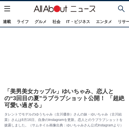
連載
ライフ
グルメ
社会
IT・ビジネス
エンタメ
リサ
「美男美女カップル」ゆいちゃみ、恋人と
の“3回目の夏”ラブラブショット公開！ 「超絶
可愛い過ぎる」
タレントでモデルのゆうちゃみ（古川優奈）さんの妹・ゆいちゃみ（古川結
菜）さんは8月16日、自身のInstagramを更新。恋人とのラブラブショットを
披露しました。（サムネイル画像出典：ゆいちゃみさん公式Instagramより）