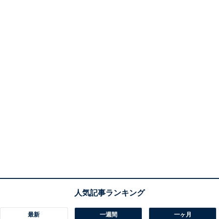
最新
一週間
一ヶ月