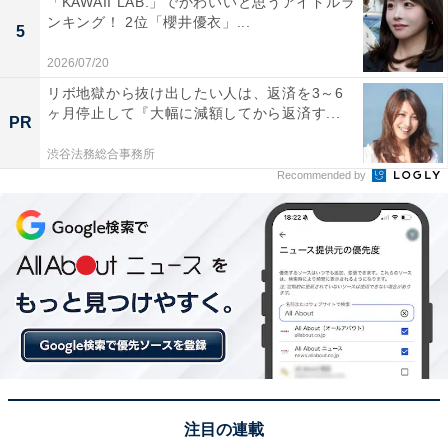
「KAWAII LAB.」でかわいいと思うアイドルラ
ンキング！ 2位「櫻井優衣」...
5
2026/07/20
リボ地獄から抜け出したい人は、返済を3～6
ヶ月停止して『大幅に減額してから返済す...
PR
渋谷法務総合事務所
Recommended by
A post shared by TEAM JAPAN (@teamjapanjoc)
1位は、同じく柔道の阿部詩選手でした。
詩選手は、2位に選ばれた一二三選手の妹。東京五輪で
は女子52キロ級で金メダルに輝きましたが、連覇を狙っ
たパリ五輪では2回戦で敗れてしまいました。まさかの
注目の連載
早期敗退ということもあり、敗れた直後に泣き崩れる姿