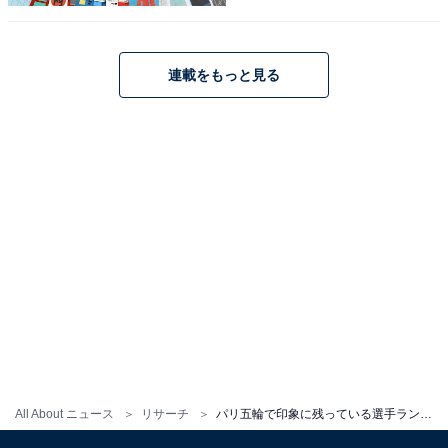
※回答者のコメントは原文ママです
連載をもっと見る
10位までの全ランキング結果を見
次ページ
る
All About ニュース
リサーチ
パリ五輪で印象に残っている選手ランキング！ 2位「阿部一二三」、1位は？