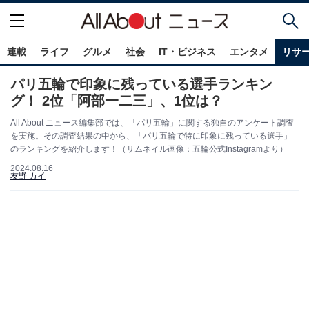
連載
ライフ
グルメ
社会
IT・ビジネス
エンタメ
リサ
パリ五輪で印象に残っている選手ランキン
グ！ 2位「阿部一二三」、1位は？
All About ニュース編集部では、「パリ五輪」に関する独自のアンケート調査
を実施。その調査結果の中から、「パリ五輪で特に印象に残っている選手」
のランキングを紹介します！（サムネイル画像：五輪公式Instagramより）
2024.08.16
友野 カイ