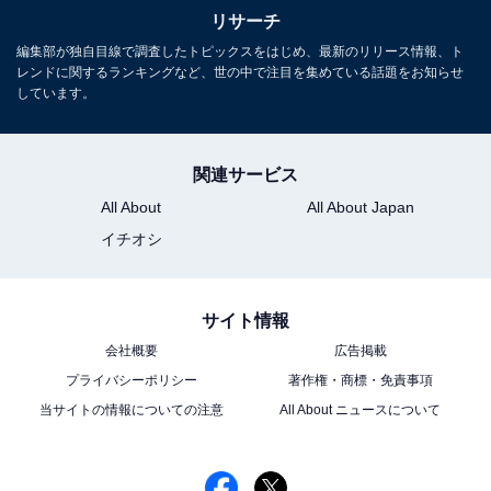
リサーチ
編集部が独自目線で調査したトピックスをはじめ、最新のリリース情報、ト
レンドに関するランキングなど、世の中で注目を集めている話題をお知らせ
しています。
こちらもおすすめ
パリ五輪「金メダリスト」印象に残っている選
手ランキング！ 2位「北口榛花（やり投
げ）」、1位は？
関連サービス
All About
All About Japan
イチオシ
サイト情報
会社概要
広告掲載
プライバシーポリシー
著作権・商標・免責事項
1
2
当サイトの情報についての注意
All About ニュースについて