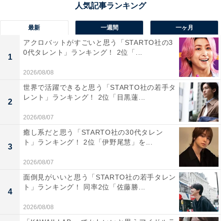
最新
一週間
一ヶ月
アクロバットがすごいと思う「STARTO社の3
0代タレント」ランキング！ 2位「...
1位：阿部詩
1
2026/08/08
世界で活躍できると思う「STARTO社の若手タ
レント」ランキング！ 2位「目黒蓮...
2
2026/08/07
癒し系だと思う「STARTO社の30代タレン
ト」ランキング！ 2位「伊野尾慧」を...
3
2026/08/07
面倒見がいいと思う「STARTO社の若手タレン
ト」ランキング！ 同率2位「佐藤勝...
4
2026/08/08
View this post on Instagram