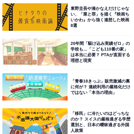
も、多くのファンの心を揺らしました。回答者から挙が
東野圭吾や湊かなえだけじゃな
い、「業と罪」を描く『映画ち
った理由は、次のような内容でした。
いかわ』から強く連想した映画
8選
「それまでの練習量と悔しさが想像できる号泣だったた
め」（60代男性／大阪府）
20年間「駆け込み実績ゼロ」の
学校も…「こども110番の家」
は本当に必要？ PTAが直面する
「可愛かったし本当に本当に悔しくてあの号泣だと思う
理想と現実
とあれ程頑張れた事があって羨ましかった」（40代女性
／東京都）
「青春18きっぷ」販売激減の裏
に何が？ 連続利用の厳格化だけ
「泣き崩れる姿はドラマチックでした」（50代女性／和
ではない「本当の理由」
歌山県）
「移民」に冷たいのはどっちな
「金メダルを獲ると思っていたけど、負けてしまったの
のか？ スイスの厳格過ぎる学歴
選別と、日本の曖昧過ぎる外国
がびっくりしたから」（20代女性／神奈川県）
人政策