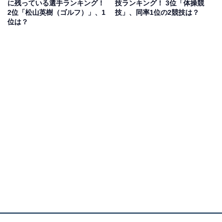
に残っている選手ランキング！
技ランキング！ 3位「体操競
ころに感動しました」（30代女性／茨城県）
2位「松山英樹（ゴルフ）」、1
技」、同率1位の2競技は？
位は？
「妹が負けたあと金メダルをとっていて、妹の嬉しそう
な顔が印象的でした」（50代女性／京都府）
「金メダルを取った後のコメントがカッコよかったの
で」（50代女性／福島県）