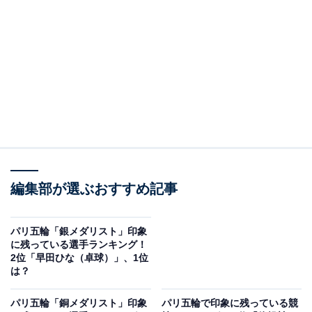
A post shared by オリンピック(The Olympic Games) (@gorin)
2位は、柔道の阿部一二三選手でした。
オリンピック2連覇をかけて臨んだ今回のパリ五輪は、
男子66キロ級で金メダルを獲得。出場前には妹・詩選手
の早期敗退、準々決勝では鼻血などの不運にも見舞われ
編集部が選ぶおすすめ記事
ましたが、見事に栄冠をつかみました。アンケート回答
者からは、以下のようなコメントが集まりました。
パリ五輪「銀メダリスト」印象
に残っている選手ランキング！
「美しい柔道を見ている人に見せたい、という言葉通り
2位「早田ひな（卓球）」、1位
の試合を見れたから」（50代女性／新潟県）
は？
パリ五輪「銅メダリスト」印象
パリ五輪で印象に残っている競
「負けてしまった妹の分も背負って金メダルを取ったと