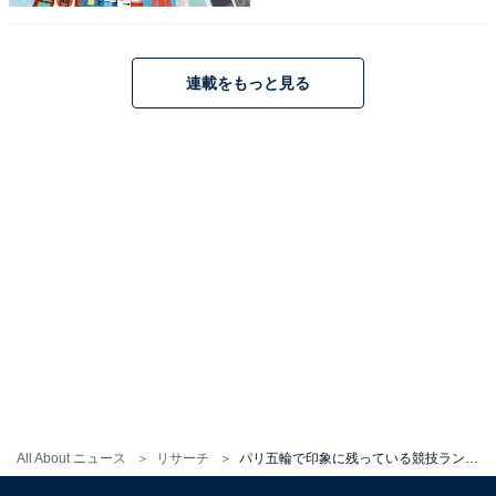
連載をもっと見る
同率1位：ブレイキン
All About ニュース
リサーチ
パリ五輪で印象に残っている競技ランキング！ 3位「体操競技」、同率1位の2競技は？