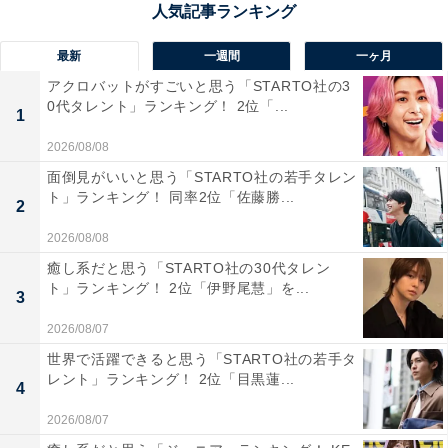
最新
一週間
一ヶ月
アクロバットがすごいと思う「STARTO社の3
同率1位：バレーボール
0代タレント」ランキング！ 2位「...
1
2026/08/08
面倒見がいいと思う「STARTO社の若手タレン
ト」ランキング！ 同率2位「佐藤勝...
2
2026/08/08
癒し系だと思う「STARTO社の30代タレン
ト」ランキング！ 2位「伊野尾慧」を...
3
2026/08/07
世界で活躍できると思う「STARTO社の若手タ
レント」ランキング！ 2位「目黒蓮...
4
View this post on Instagram
2026/08/07