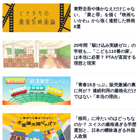
退。男子は準々決勝まで進みましたが、惜しくもイタリ
東野圭吾や湊かなえだけじゃな
アにセットカウント2-3で敗れてベスト8となりました。
い、「業と罪」を描く『映画ち
いかわ』から強く連想した映画
8選
回答者からは、「悔しい場面も嬉しい場面もあって夢中
で応援した」（40代女性／長野県）、「あと1点で勝て
20年間「駆け込み実績ゼロ」の
るところを逆転されて敗退してしまったため」（30代男
学校も…「こども110番の家」
は本当に必要？ PTAが直面する
性／静岡県）、「ネイションズリーグから応援してまし
理想と現実
た。特に男子バレーが強いと言っていたので楽しみに観
てました」（30代女性／神奈川県）、「男子バレーボー
ルのイタリア戦が特に印象に残っています。何度もマッ
「青春18きっぷ」販売激減の裏
に何が？ 連続利用の厳格化だけ
チポイントを握りながらも最終的には惜しくも負けてし
ではない「本当の理由」
まいましたが、私が見ていたオリンピックの中で一番熱
くなった試合でした」（30代男性／北海道）といった理
「移民」に冷たいのはどっちな
由が挙がりました。
のか？ スイスの厳格過ぎる学歴
選別と、日本の曖昧過ぎる外国
人政策