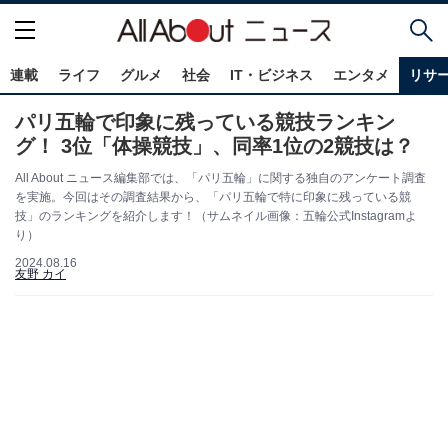
連載
ライフ
グルメ
社会
IT・ビジネス
エンタメ
リサ
パリ五輪で印象に残っている競技ランキン
グ！ 3位「体操競技」、同率1位の2競技は？
All About ニュース編集部では、「パリ五輪」に関する独自のアンケート調査
を実施。今回はその調査結果から、「パリ五輪で特に印象に残っている競
技」のランキングを紹介します！（サムネイル画像：五輪公式Instagramよ
り）
2024.08.16
友野 カイ