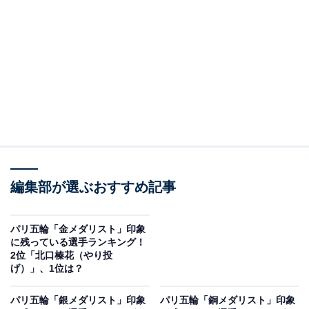
A post shared by オリンピック(The Olympic Games) (@gorin)
3位は、体操競技でした。
平行棒や鉄棒、ゆかなど複数の種目があるこの競技は、
個人で挑む個人総合と種目別に加え、団体戦でも争いま
編集部が選ぶおすすめ記事
す。パリ五輪では岡慎之助選手が個人総合、団体総合、
鉄棒の3種目で金メダルを、平行棒で銅メダルを獲得。3
パリ五輪「金メダリスト」印象
冠達成は日本男子としては52年ぶりの偉業となりまし
に残っている選手ランキング！
2位「北口榛花（やり投
た。また男子団体総合の金メダルは2大会ぶり、大逆転
げ）」、1位は？
で観客を魅了しました。
パリ五輪「銀メダリスト」印象
パリ五輪「銅メダリスト」印象