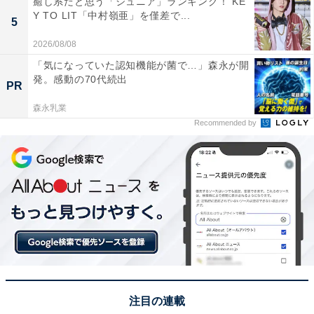
癒し系だと思う「ジュニア」ランキング！ KE
Y TO LIT「中村嶺亜」を僅差で...
5
2026/08/08
「気になっていた認知機能が菌で…」森永が開
発。感動の70代続出
PR
森永乳業
Recommended by
A post shared by オリンピック(The Olympic Games) (@gorin)
1位には、同率で2つの競技がランクイン。まずはバレー
ボールです。
日本は男女ともに出場。合計12チームが3組に分かれて
予選ラウンドを行い、上位2組が決勝トーナメントに進
注目の連載
出できます。今大会の女子は1勝2敗で予選ラウンド敗