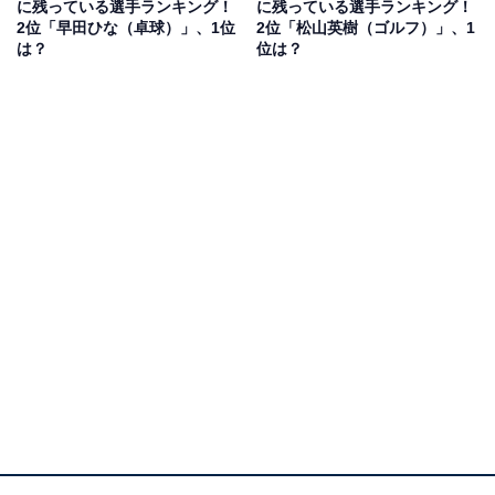
に残っている選手ランキング！
に残っている選手ランキング！
アンケート回答者からは、「男子団体の競技は最後まで
2位「早田ひな（卓球）」、1位
2位「松山英樹（ゴルフ）」、1
ハラハラして楽しめた」（60代女性／大阪府）、「体操
は？
位は？
男子団体戦の最後まで諦めない姿や、体操選手が他の選
手をあんなに応援する姿を初めて見て感動したから」
（40代女性／愛知県）、「体操日本を印象づけ、鮮やか
な勝ちっぷりにスカッとした」（60代男性／大阪府）な
どの声が寄せられました。