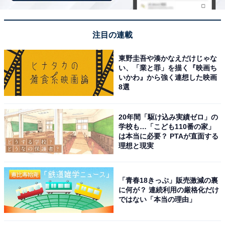
1
2
注目の連載
東野圭吾や湊かなえだけじゃな
い、「業と罪」を描く『映画ち
いかわ』から強く連想した映画
8選
20年間「駆け込み実績ゼロ」の
学校も…「こども110番の家」
は本当に必要？ PTAが直面する
理想と現実
「青春18きっぷ」販売激減の裏
に何が？ 連続利用の厳格化だけ
ではない「本当の理由」