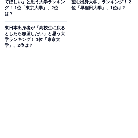
てほしい」と思う大学ランキン
望む出身大学」ランキング！ 2
グ！ 1位「東京大学」、2位
位「早稲田大学」、1位は？
は？
東日本出身者が「高校生に戻る
としたら志望したい」と思う大
学ランキング！ 1位「東京大
学」、2位は？
1位：東京大学
1位は「東京大学」でした。1877年に創設された難関国
立大学です。本郷、駒場、柏などのキャンパスを中心
に、卓越した教育研究活動を展開。多くの卒業生が民間
企業や官公庁など、幅広い分野で社会に貢献していま
す。