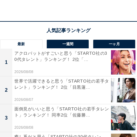
回答者のコメントには「頭良かったり、品位がありそう
だから」（40代女性／東京都）、「国立大出身の方は、
共通試験など含めて多大な努力をしてきた方が大半なの
で、尊敬しているため」（30代女性／埼玉県）、「文系
でも理系でも普通に頭良くて内面的に拗らせてなさそう
最新
一週間
一ヶ月
だから」（40代女性／埼玉県）といった声がありまし
アクロバットがすごいと思う「STARTO社の3
た。
0代タレント」ランキング！ 2位「...
1
※回答者のコメントは原文ママです
2026/08/08
世界で活躍できると思う「STARTO社の若手タ
レント」ランキング！ 2位「目黒蓮...
2
20位までの全ランキング結果を見
次ページ
2026/08/07
る
面倒見がいいと思う「STARTO社の若手タレン
ト」ランキング！ 同率2位「佐藤勝...
3
2026/08/08
癒し系だと思う「STARTO社の30代タレン