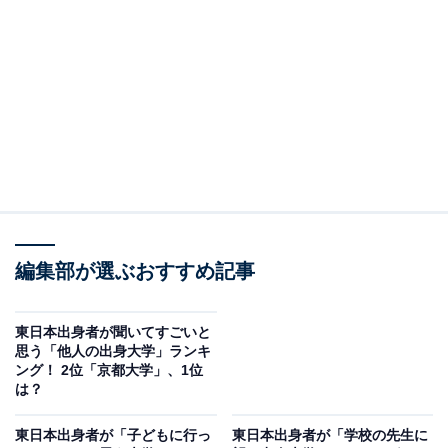
創設された「東京専門学校」が起源の私立総合大学で
す。慶應義塾大学とともに「早慶」と呼ばれ、日本を代
表する私立大学の1つとして広く認知されています。民
間企業や官公庁など、多岐にわたる分野で卒業生が活躍
しています。
回答者からは「信用できる、安心できる相手だなと思う
ので」（50代女性／福島県）、「頭が良すぎるわけでも
なく、お金持ちしかいけない！って大学でもないため」
（30代女性／千葉県）、「名がある学校で、有名企業で
編集部が選ぶおすすめ記事
働きやすそうだから」（20代女性／神奈川県）などのコ
メントがありました。
東日本出身者が聞いてすごいと
思う「他人の出身大学」ランキ
ング！ 2位「京都大学」、1位
は？
東日本出身者が「子どもに行っ
東日本出身者が「学校の先生に