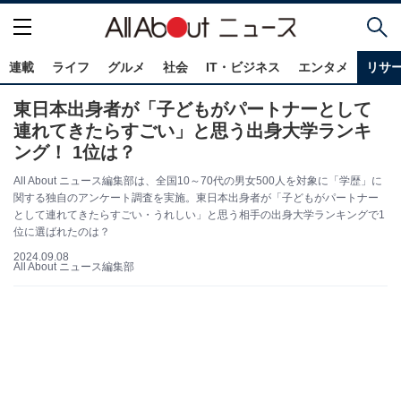
連載
ライフ
グルメ
社会
IT・ビジネス
エンタメ
リサ
東日本出身者が「子どもがパートナーとして
連れてきたらすごい」と思う出身大学ランキ
ング！ 1位は？
All About ニュース編集部は、全国10～70代の男女500人を対象に「学歴」に
関する独自のアンケート調査を実施。東日本出身者が「子どもがパートナー
として連れてきたらすごい・うれしい」と思う相手の出身大学ランキングで1
位に選ばれたのは？
2024.09.08
All About ニュース編集部