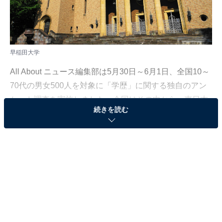
早稲田大学
All About ニュース編集部は5月30日～6月1日、全国10～
70代の男女500人を対象に「学歴」に関する独自のアン
ケート調査を実施しました。今回はその中から、東日本
続きを読む
出身者が「子どもがパートナーとして連れてきたらすご
い・うれしい」と思う相手の出身大学を紹介します！
＞20位までの全ランキング結果を見る
2位：早稲田大学
2位は「早稲田大学」でした。1882年に大隈重信により