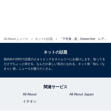
All About ニュース
ネットの話題
「下半身…笑」Dream Ami、レアな水着姿を披露しファン歓喜！ 「スタイルも良くて憧れ」「水着姿眩しい」
ネットの話題
国内外のSNSで話題の人＆トピックをタイムリーにお届けします。知ってる
だけでちょっと得する、なんだか楽しい気分になれる、ネット発「知ら（な
きゃ）損」ニュースが盛りだくさん。
関連サービス
All About
All About Japan
イチオシ