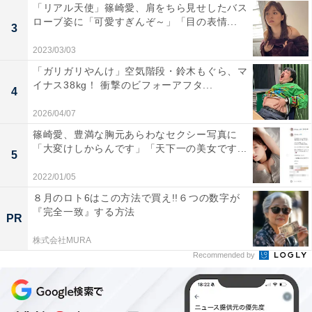
「リアル天使」篠崎愛、肩をちら見せしたバス
ローブ姿に「可愛すぎんぞ～」「目の表情...
3
2023/03/03
「ガリガリやんけ」空気階段・鈴木もぐら、マ
イナス38kg！ 衝撃のビフォーアフタ...
4
2026/04/07
篠崎愛、豊満な胸元あらわなセクシー写真に
「大変けしからんです」「天下一の美女です...
5
2022/01/05
８月のロト6はこの方法で買え!!６つの数字が
『完全一致』する方法
PR
株式会社MURA
Recommended by