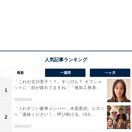
最新
一週間
一ヶ月
「これが北川景子！？」すっぴん？ オフショ
ットに「顔が疲れてますね」「無加工無表...
1
2025/04/22
「うわすごい豪華メンバー」木梨憲武、ヒロミ
へ「連絡ください！」呼び掛ける。ISS...
2
2024/10/17