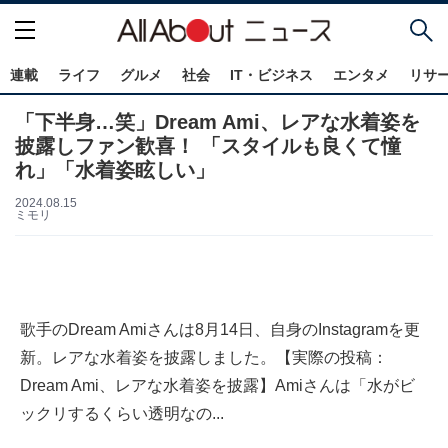
連載
ライフ
グルメ
社会
IT・ビジネス
エンタメ
リサ
「下半身…笑」Dream Ami、レアな水着姿を
披露しファン歓喜！ 「スタイルも良くて憧
れ」「水着姿眩しい」
2024.08.15
ミモリ
歌手のDream Amiさんは8月14日、自身のInstagramを更
新。レアな水着姿を披露しました。【実際の投稿：
Dream Ami、レアな水着姿を披露】Amiさんは「水がビ
ックリするくらい透明なの...