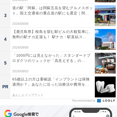
2026/08/07
道の駅「阿蘇」は阿蘇五岳を望むグルメスポッ
ト。国土交通省の重点道の駅にも選定｜阿...
3
2026/08/08
【鹿児島県】桜島を望む駅ビルの大観覧車に、
無料の駅ナカ足湯も！ 駅ナカ・駅直結ス...
4
2026/08/08
「1000円には見えなかった」スタンダードプ
ロダクツのリュックが「高見えする」の...
5
2026/08/03
65歳以上の方は要確認「インプラントは保険
適用か？」あなたに沿った治療法や費用を...
PR
あんしんインプラント
Recommended by