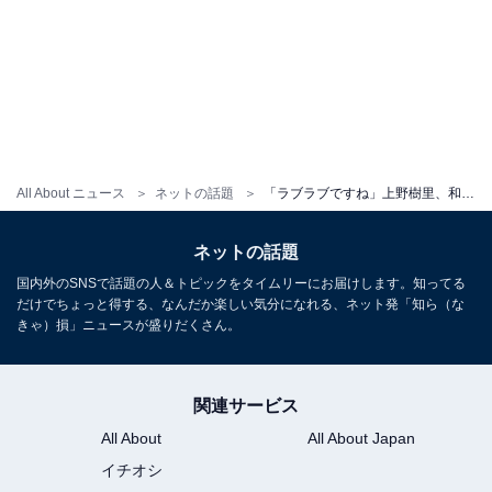
All About ニュース
ネットの話題
「ラブラブですね」上野樹里、和田唱との夫婦ショットに「素敵なご夫婦」などファン歓喜！
ネットの話題
国内外のSNSで話題の人＆トピックをタイムリーにお届けします。知ってる
だけでちょっと得する、なんだか楽しい気分になれる、ネット発「知ら（な
きゃ）損」ニュースが盛りだくさん。
関連サービス
All About
All About Japan
イチオシ