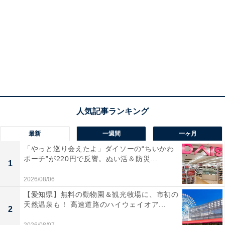
最新
一週間
一ヶ月
「やっと巡り会えたよ」ダイソーの“ちいかわ
ポーチ”が220円で反響。ぬい活＆防災...
1
2026/08/06
【愛知県】無料の動物園＆観光牧場に、市初の
天然温泉も！ 高速道路のハイウェイオア...
2