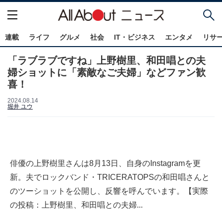
連載
ライフ
グルメ
社会
IT・ビジネス
エンタメ
リサ
「ラブラブですね」上野樹里、和田唱との夫
婦ショットに「素敵なご夫婦」などファン歓
喜！
2024.08.14
堀井 ユウ
俳優の上野樹里さんは8月13日、自身のInstagramを更
新。夫でロックバンド・TRICERATOPSの和田唱さんと
のツーショットを公開し、反響を呼んでいます。【実際
の投稿：上野樹里、和田唱との夫婦...