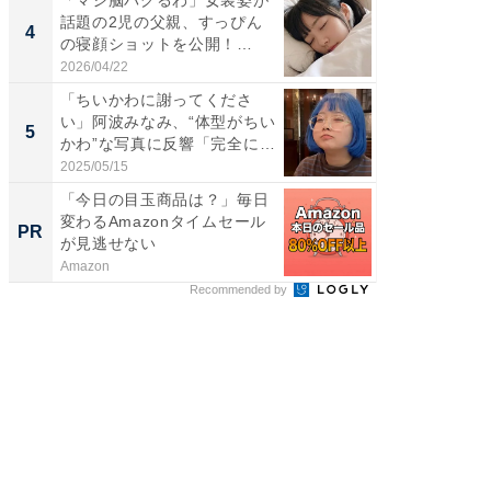
「マジ脳バグるわ」女装姿が
「脚が
話題の2児の父親、すっぴん
横川尚
4
4
の寝顔ショットを公開！
ムキな姿
「ど...
刃...
2026/04/22
2026/08/0
「ちいかわに謝ってくださ
「2人と
い」阿波みなみ、“体型がちい
團十郎
5
5
かわ”な写真に反響「完全に
「後ろ
一...
「...
2025/05/15
2026/08/0
「今日の目玉商品は？」毎日
これが
変わるAmazonタイムセール
な間取
PR
PR
が見逃せない
Amazon
株式会社
Recommended by