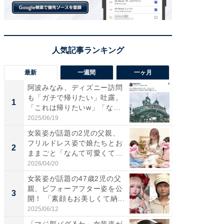
最新
一週間
一ヶ月
阿波みなみ、ディズニー訪問
「さす
も「ガチで帰りたい」吐露。
は」高
1
1
「これは帰りたいw」「なん
災地を
ち...
「カ...
2025/06/19
2026/08/0
女装姿が話題の2児の父親、
「女の
フリルドレス姿で娘たちとお
介、バ
2
2
ままごと「なんて可愛くて平
らのプレ
和...
愛...
2026/04/20
2026/08/0
女装姿が話題の47歳2児の父
「好感
親、ビフォーアフター姿を公
や、“マ
3
3
開！ 「素顔もお美しくて納...
画変更
財...
2025/06/12
2026/07/3