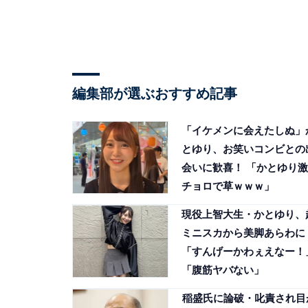
編集部が選ぶおすすめ記事
「イケメンに会えたしぬ」
とゆり、お笑いコンビとの
会いに歓喜！ 「かとゆり激
チョロで草ｗｗｗ」
現役上智大生・かとゆり、
ミニスカから美脚あらわに
「すんげーかわぇえなー！
「腹筋ヤバない」
稲盛氏に論破・叱責され目