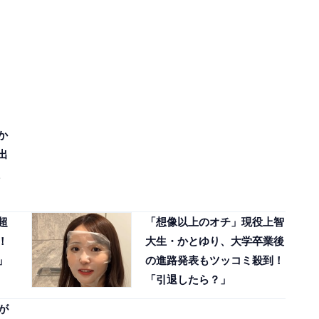
か
出
超
「想像以上のオチ」現役上智
！
大生・かとゆり、大学卒業後
」
の進路発表もツッコミ殺到！
「引退したら？」
が