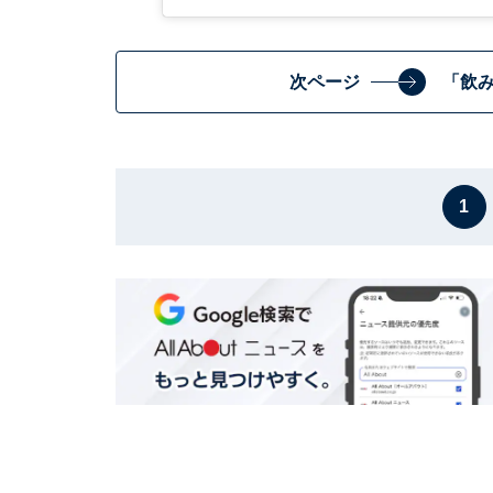
次ページ
「飲
1