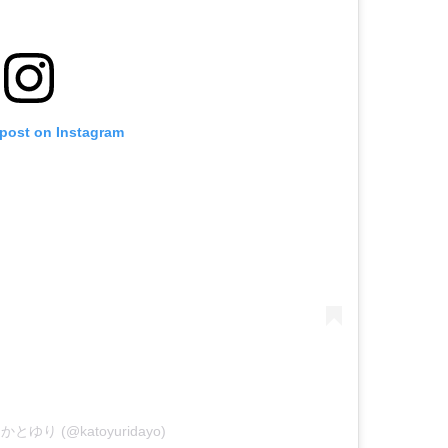
 post on Instagram
by かとゆり (@katoyuridayo)