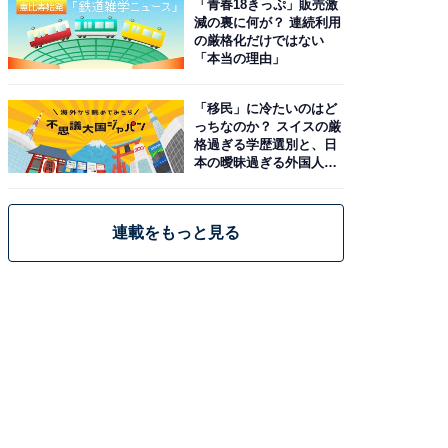
「青春18きっぷ」販売激
減の裏に何が？ 連続利用
の厳格化だけではない
「本当の理由」
「移民」に冷たいのはど
っちなのか？ スイスの厳
格過ぎる学歴選別と、日
本の曖昧過ぎる外国人政
策
連載をもっと見る