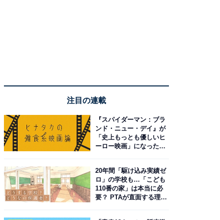
注目の連載
『スパイダーマン：ブラ
ンド・ニュー・デイ』が
「史上もっとも優しいヒ
ーロー映画」になった理
由。予習したい作品は？
20年間「駆け込み実績ゼ
ロ」の学校も…「こども
110番の家」は本当に必
要？ PTAが直面する理想
と現実