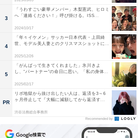
2023/03/03
「うわすごい豪華メンバー」木梨憲武、ヒロミ
へ「連絡ください！」呼び掛ける。ISS...
3
2024/10/17
「年々イケメン」サッカー日本代表・上田綺
世、モデル美人妻とのクリスマスショットに...
4
2025/12/26
「がんばって生きてくれました」氷川きよ
し、“パートナー”の命日に思い。「私の身体...
5
2025/02/17
リボ地獄から抜け出したい人は、返済を3～6
ヶ月停止して『大幅に減額してから返済す...
PR
渋谷法務総合事務所
Recommended by