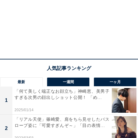
最新
一週間
一ヶ月
「何て美しく端正なお顔立ち」神崎恵、美男子
すぎる次男の顔出しショット公開！ 「め...
1
2025/01/14
「リアル天使」篠崎愛、肩をちら見せしたバス
ローブ姿に「可愛すぎんぞ～」「目の表情...
2