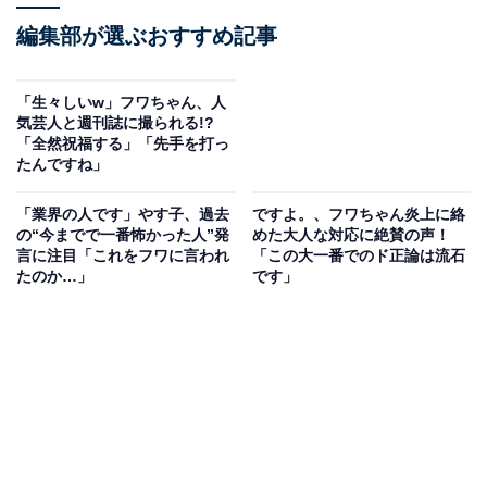
編集部が選ぶおすすめ記事
「生々しいw」フワちゃん、人
気芸人と週刊誌に撮られる!?
「全然祝福する」「先手を打っ
たんですね」
「業界の人です」やす子、過去
ですよ。、フワちゃん炎上に絡
の“今までで一番怖かった人”発
めた大人な対応に絶賛の声！
言に注目「これをフワに言われ
「この大一番でのド正論は流石
たのか…」
です」