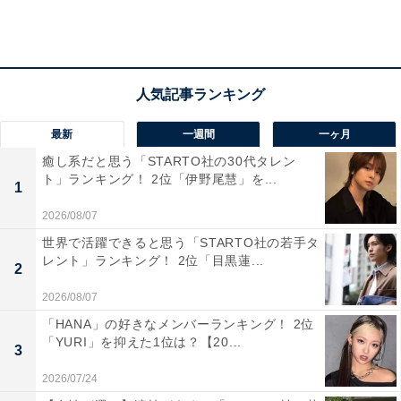
最新
一週間
一ヶ月
癒し系だと思う「STARTO社の30代タレン
ト」ランキング！ 2位「伊野尾慧」を...
View this post on Instagram
1
2026/08/07
世界で活躍できると思う「STARTO社の若手タ
レント」ランキング！ 2位「目黒蓮...
2
2026/08/07
「HANA」の好きなメンバーランキング！ 2位
「YURI」を抑えた1位は？【20...
3
2026/07/24
A post shared by Anime Friends (@animefriends)