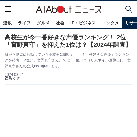
連載
ライフ
グルメ
社会
IT・ビジネス
エンタメ
リサ
高校生が今一番好きな声優ランキング！ 2位
「宮野真守」を抑えた1位は？【2024年調査】
渋谷を拠点に活動している高校生に聞いた、「今一番好きな声優」ランキン
グを発表！ 2位は、宮野真守さん。では、1位は？（サムネイル画像出典：宮
野真守さんの公式Instagramより）
2024.08.14
福島 ゆき