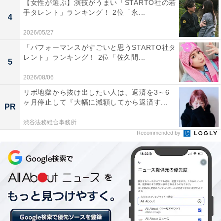
【女性が選ぶ】演技がうまい「STARTO社の若
手タレント」ランキング！ 2位「永...
4
1位は、梶裕貴さん。アニメ『ハイキュー!!』（MBS／
2026/05/27
TBS系ほか）の孤爪研磨役、『進撃の巨人』（MBS／
「パフォーマンスがすごいと思うSTARTO社タ
TBS系ほか）のエレン・イェーガー役など数多くのキャ
レント」ランキング！ 2位「佐久間...
5
ラクターを演じるほか、テレビ番組のナレーションや映
2026/08/06
画の吹き替え、俳優としても舞台や映画に出演するなど
リボ地獄から抜け出したい人は、返済を3～6
幅広く活躍しています。4月に声優活動20周年を記念す
ヶ月停止して『大幅に減額してから返済す...
PR
る音声AIプロジェクト「そよぎフラクタル」が発表さ
渋谷法務総合事務所
れ、梶さんの声で自由に喋らせることができる、トーク
Recommended by
ボイスソフトが登場することで話題を集めています。
この記事の筆者：福島 ゆき プロフィール
アニメや漫画のレビュー、エンタメトピックスなどを中
心に、オールジャンルで執筆中のライター。時々、店舗
取材などのリポート記事も担当。All AboutおよびAll
About ニュースでのライター歴は5年。