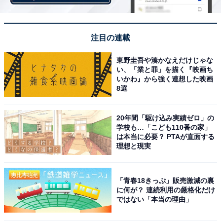
5位までの全ランキング結果を見
注目の連載
次ページ
る！
東野圭吾や湊かなえだけじゃな
い、「業と罪」を描く『映画ち
いかわ』から強く連想した映画
8選
20年間「駆け込み実績ゼロ」の
学校も…「こども110番の家」
は本当に必要？ PTAが直面する
理想と現実
「青春18きっぷ」販売激減の裏
に何が？ 連続利用の厳格化だけ
ではない「本当の理由」