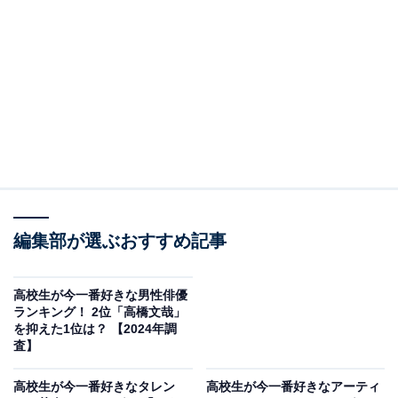
A post shared by 宮野真守公式 Mamoru Miyano Official (@miya
2位は、宮野真守さん。アニメ『DEATH NOTE』（日本
テレビ系など）の夜神月役、『ちはやふる』（日本テレ
ビ系）の真島太一役、『うる星やつら』（フジテレビ系
編集部が選ぶおすすめ記事
など）の面堂終太郎役、映画『ザ・スーパーマリオブラ
ザーズ・ムービー』の主人公・マリオの吹き替え担当な
ど、数多くの主要キャラクターを演じています。声優と
高校生が今一番好きな男性俳優
ランキング！ 2位「高橋文哉」
してだけでなく、歌手や俳優、タレントとしてテレビド
を抑えた1位は？ 【2024年調
ラマやバラエティ番組、舞台に出演するなど幅広く活躍
査】
しています。
高校生が今一番好きなタレン
高校生が今一番好きなアーティ