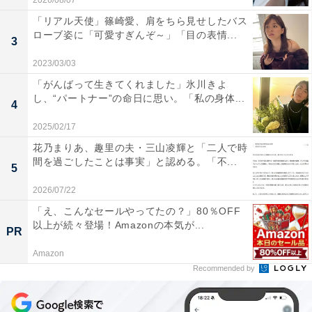
2026/08/07
「リアル天使」篠崎愛、肩をちら見せしたバス
ローブ姿に「可愛すぎんぞ～」「目の表情...
3
2023/03/03
「がんばって生きてくれました」氷川きよ
し、“パートナー”の命日に思い。「私の身体...
4
2025/02/17
花乃まりあ、趣里の夫・三山凌輝と「二人で時
間を過ごしたことは事実」と認める。「不...
5
2026/07/22
「え、こんなセールやってたの？」80％OFF
以上が続々登場！Amazonの本気が...
PR
Amazon
Recommended by