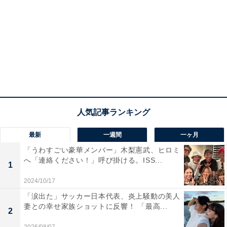
最新
一週間
一ヶ月
「うわすごい豪華メンバー」木梨憲武、ヒロミ
へ「連絡ください！」呼び掛ける。ISS...
1
2024/10/17
「涙出た」サッカー日本代表、炎上騒動の美人
妻との幸せ家族ショットに反響！ 「最高...
2