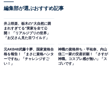
編集部が選ぶおすすめ記事
井上咲楽、栃木の“大自然に囲
まれすぎてる”実家を全て公
開！ 「リアルジブリの世界」
「お父さん見た目ワイルド」
元AKB48武藤十夢、国家資格合
神職の資格持ち・平祐奈、内山
格を報告！ 「まさに資格ハンタ
信二一家の安産祈願！ 「さすが
ーですね」「チャレンジすご
神職。コスプレ感が無い」「ス
い！」
ゴいです」