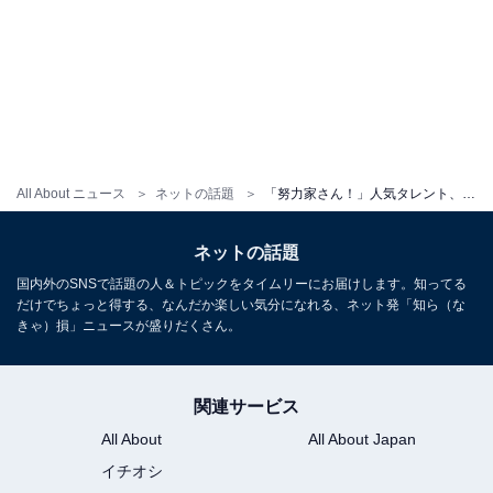
All About ニュース
ネットの話題
「努力家さん！」人気タレント、食品衛生責任者の資格取得を報告！ 「お忙しい中、凄いですね」
ネットの話題
国内外のSNSで話題の人＆トピックをタイムリーにお届けします。知ってる
だけでちょっと得する、なんだか楽しい気分になれる、ネット発「知ら（な
きゃ）損」ニュースが盛りだくさん。
関連サービス
All About
All About Japan
イチオシ