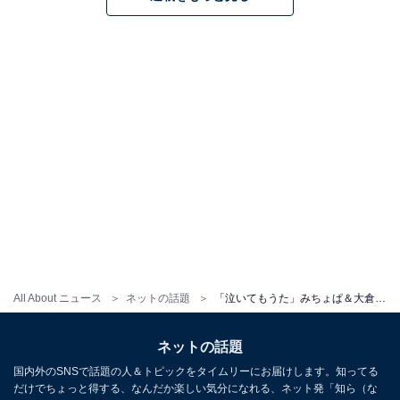
All About ニュース
ネットの話題
「泣いてもうた」みちょぱ＆大倉士門、披露宴を開催！ お色直しでボブにイメチェンも「似合いすぎ！」
ネットの話題
国内外のSNSで話題の人＆トピックをタイムリーにお届けします。知ってる
だけでちょっと得する、なんだか楽しい気分になれる、ネット発「知ら（な