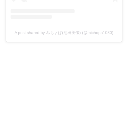
A post shared by みちょぱ(池田美優) (@michopa1030)