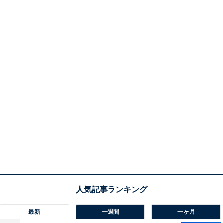
最新
一週間
一ヶ月