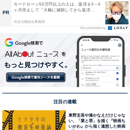
カードローン50万円以上の人は、返済を3～6
ヶ月停止して『大幅に減額してから返済...
PR
渋谷法務総合事務所
Recommended by
注目の連載
東野圭吾や湊かなえだけじゃな
い、「業と罪」を描く『映画ち
いかわ』から強く連想した映画