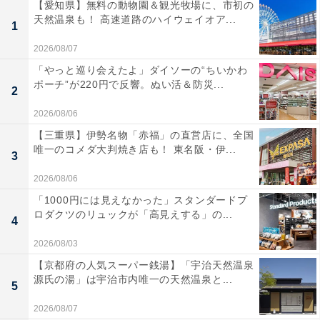
【愛知県】無料の動物園＆観光牧場に、市初の
天然温泉も！ 高速道路のハイウェイオア...
1
2026/08/07
「やっと巡り会えたよ」ダイソーの“ちいかわ
ポーチ”が220円で反響。ぬい活＆防災...
2
2026/08/06
【三重県】伊勢名物「赤福」の直営店に、全国
唯一のコメダ大判焼き店も！ 東名阪・伊...
3
2026/08/06
「1000円には見えなかった」スタンダードプ
ロダクツのリュックが「高見えする」の...
4
2026/08/03
【京都府の人気スーパー銭湯】「宇治天然温泉
源氏の湯」は宇治市内唯一の天然温泉と...
5
2026/08/07