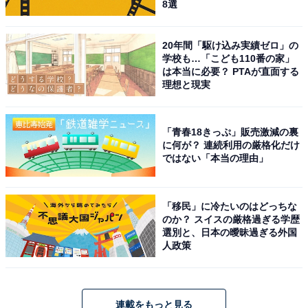
8選
20年間「駆け込み実績ゼロ」の
学校も…「こども110番の家」
は本当に必要？ PTAが直面する
理想と現実
「青春18きっぷ」販売激減の裏
に何が？ 連続利用の厳格化だけ
ではない「本当の理由」
「移民」に冷たいのはどっちな
のか？ スイスの厳格過ぎる学歴
選別と、日本の曖昧過ぎる外国
人政策
連載をもっと見る