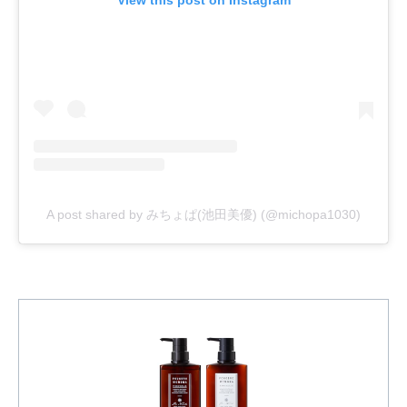
View this post on Instagram
A post shared by みちょぱ(池田美優) (@michopa1030)