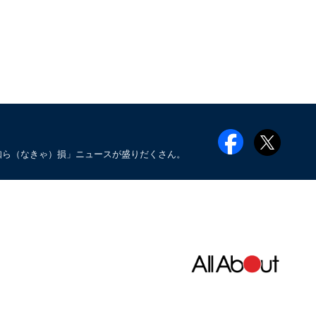
知ら（なきゃ）損」ニュースが盛りだくさん。