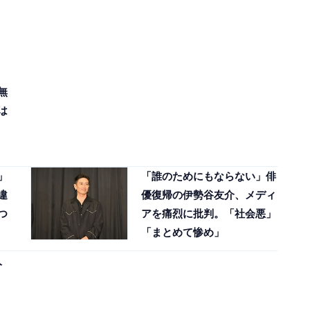
無
は
」
「誰のためにもならない」俳
違
優復帰の伊勢谷友介、メディ
つ
アを痛烈に批判。「社会悪」
「まとめて惨め」
人