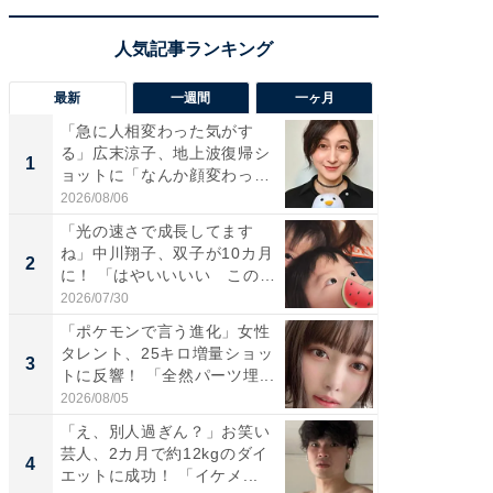
最新
一週間
一ヶ月
「急に人相変わった気がす
「さす
る」広末涼子、地上波復帰シ
は」高
1
1
ョットに「なんか顔変わっ
災地を
た」の...
「カ...
2026/08/06
2026/08/0
「光の速さで成長してます
「女の
ね」中川翔子、双子が10カ月
介、バ
2
2
に！ 「はやいいいい この
らのプレ
前...
愛...
2026/07/30
2026/08/0
「ポケモンで言う進化」女性
「好感
タレント、25キロ増量ショッ
や、“マ
3
3
トに反響！ 「全然パーツ埋...
画変更
財...
2026/08/05
2026/07/3
「え、別人過ぎん？」お笑い
「脚が
芸人、2カ月で約12kgのダイ
横川尚
4
4
エットに成功！ 「イケメ...
ムキな姿