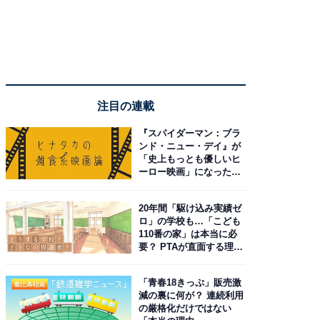
注目の連載
『スパイダーマン：ブラ
ンド・ニュー・デイ』が
「史上もっとも優しいヒ
ーロー映画」になった理
由。予習したい作品は？
20年間「駆け込み実績ゼ
ロ」の学校も…「こども
110番の家」は本当に必
要？ PTAが直面する理想
と現実
「青春18きっぷ」販売激
減の裏に何が？ 連続利用
の厳格化だけではない