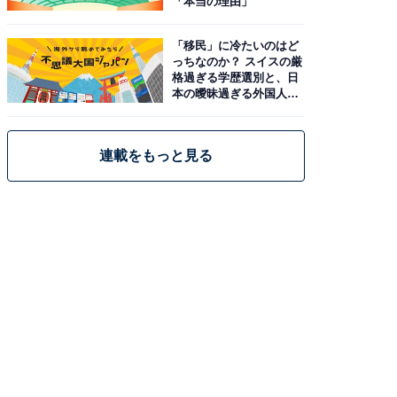
「本当の理由」
「移民」に冷たいのはど
っちなのか？ スイスの厳
格過ぎる学歴選別と、日
本の曖昧過ぎる外国人政
策
連載をもっと見る