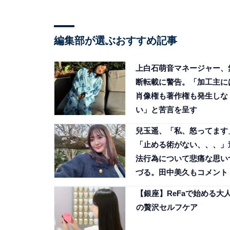
編集部が選ぶおすすめ記事
上白石萌音マネージャー、
断転載に警告。「加工主に
肖像権も著作権も発生しな
い」と苦言を呈す
兒玉遥、「私、怒ってます
「止める術がない、、、」
法行為について悲痛な思い
づる。田中美久もコメント
【銀座】ReFaで始める大
の贅沢セルフケア