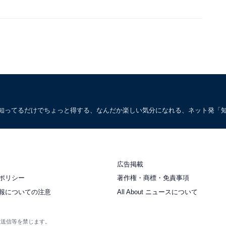
。知ってるだけでちょっと得する、なんだか楽しい気分になれる、ネット発「
広告掲載
ポリシー
著作権・商標・免責事項
報についての注意
All About ニュースについて
衆送信等を禁じます。