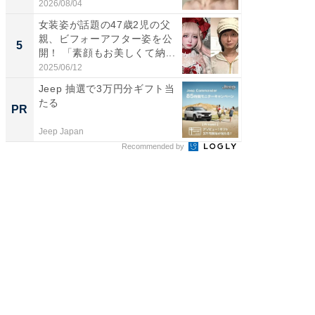
刃...
2026/08/04
2026/08/0
女装姿が話題の47歳2児の父
「2人と
親、ビフォーアフター姿を公
團十郎
5
5
開！ 「素顔もお美しくて納...
「後ろ
「...
2025/06/12
2026/08/0
Jeep 抽選で3万円分ギフト当
全国の
たる
付きの
PR
PR
Jeep Japan
COCO VIL
Recommended by