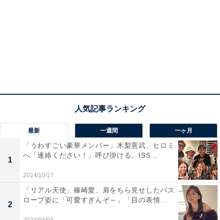
最新
一週間
一ヶ月
「うわすごい豪華メンバー」木梨憲武、ヒロミ
へ「連絡ください！」呼び掛ける。ISS...
1
2024/10/17
「リアル天使」篠崎愛、肩をちら見せしたバス
ローブ姿に「可愛すぎんぞ～」「目の表情...
2