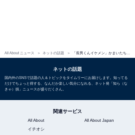
All About ニュース
ネットの話題
「長男くんイケメン」かまいたち山内、息子2人が写り込んだ写真を公開！ 「パパ愛に溢れてます」
ネットの話題
国内外のSNSで話題の人＆トピックをタイムリーにお届けします。知ってる
だけでちょっと得する、なんだか楽しい気分になれる、ネット発「知ら（な
きゃ）損」ニュースが盛りだくさん。
関連サービス
All About
All About Japan
イチオシ