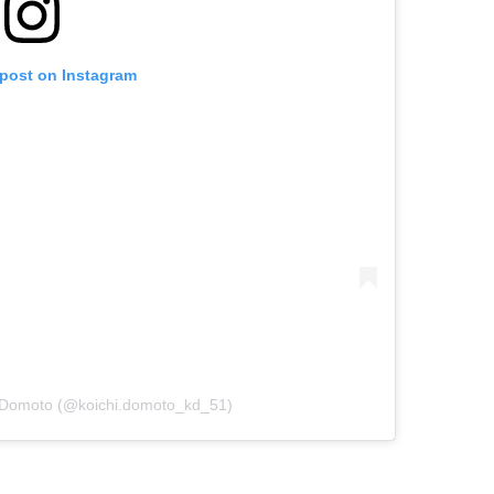
 post on Instagram
i Domoto (@koichi.domoto_kd_51)