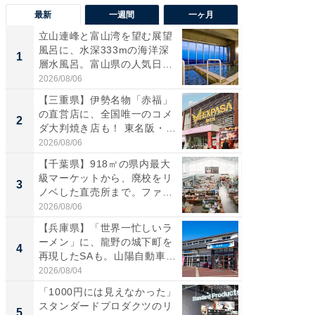
最新
一週間
一ヶ月
立山連峰と富山湾を望む展望
【兵庫
風呂に、水深333mの海洋深
ーメン
1
1
層水風呂。富山県の人気日
再現した
帰...
道...
2026/08/06
2026/08/0
【三重県】伊勢名物「赤福」
【三重
の直営店に、全国唯一のコメ
「鈴鹿天
2
2
ダ大判焼き店も！ 東名阪・
は100
伊...
2026/08/06
2026/08/0
【千葉県】918㎡の県内最大
ステラ
級マーケットから、廃校をリ
詰め放題
3
3
ノベした直売所まで。ファ
00円で「
ー...
2026/08/06
2026/08/0
【兵庫県】「世界一忙しいラ
「ミニオ
ーメン」に、龍野の城下町を
ッグ！ 
4
4
再現したSAも。山陽自動車
ど、夏限
道...
2026/08/04
2026/08/0
「1000円には見えなかった」
【埼玉
スタンダードプロダクツのリ
「行田天
5
5