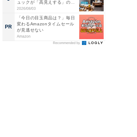
ュックが「高見えする」の...
は和の
が...
2026/08/03
2026/08/0
「今日の目玉商品は？」毎日
これが
変わるAmazonタイムセール
な間取
PR
PR
が見逃せない
Amazon
株式会社
Recommended by