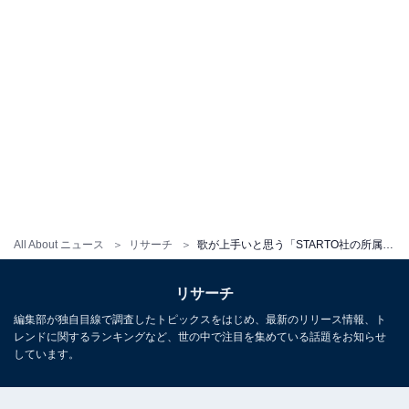
All About ニュース
リサーチ
歌が上手いと思う「STARTO社の所属タレント」ランキング！ 1位「大野智（嵐）」、続く2位は？
リサーチ
編集部が独自目線で調査したトピックスをはじめ、最新のリリース情報、ト
レンドに関するランキングなど、世の中で注目を集めている話題をお知らせ
しています。