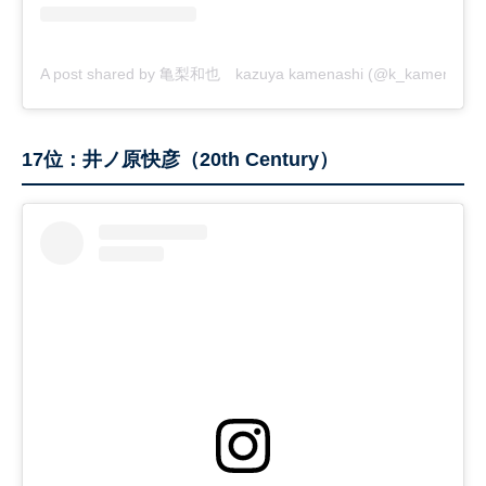
A post shared by 亀梨和也 kazuya kamenashi (@k_kamenashi_
17位：井ノ原快彦（20th Century）