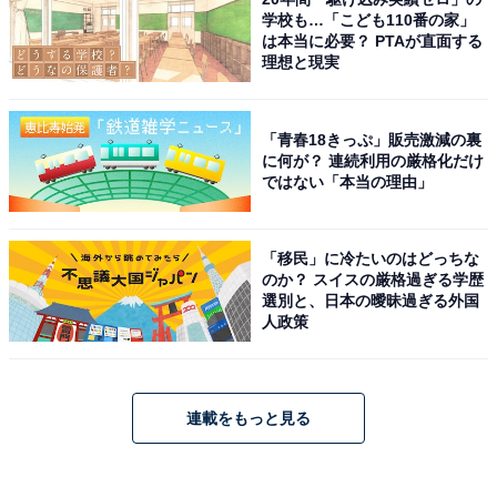
学校も…「こども110番の家」
は本当に必要？ PTAが直面する
理想と現実
「青春18きっぷ」販売激減の裏
に何が？ 連続利用の厳格化だけ
ではない「本当の理由」
「移民」に冷たいのはどっちな
のか？ スイスの厳格過ぎる学歴
選別と、日本の曖昧過ぎる外国
人政策
連載をもっと見る