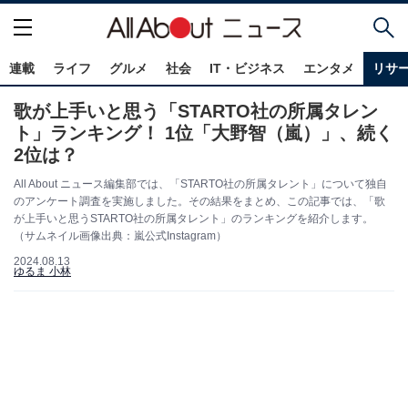
連載
ライフ
グルメ
社会
IT・ビジネス
エンタメ
リサ
歌が上手いと思う「STARTO社の所属タレン
ト」ランキング！ 1位「大野智（嵐）」、続く
2位は？
All About ニュース編集部では、「STARTO社の所属タレント」について独自
のアンケート調査を実施しました。その結果をまとめ、この記事では、「歌
が上手いと思うSTARTO社の所属タレント」のランキングを紹介します。
（サムネイル画像出典：嵐公式Instagram）
2024.08.13
ゆるま 小林