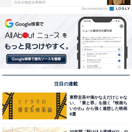
渋谷法務総合事務所
Recommended by
注目の連載
東野圭吾や湊かなえだけじゃな
い、「業と罪」を描く『映画ち
いかわ』から強く連想した映画
8選
20年間「駆け込み実績ゼロ」の