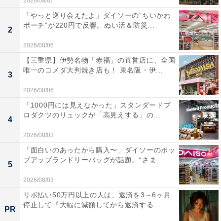
2026/08/07
「やっと巡り会えたよ」ダイソーの“ちいかわ
ポーチ”が220円で反響。ぬい活＆防災...
2
2026/08/06
【三重県】伊勢名物「赤福」の直営店に、全国
唯一のコメダ大判焼き店も！ 東名阪・伊...
3
2026/08/06
「1000円には見えなかった」スタンダードプ
ロダクツのリュックが「高見えする」の...
4
2026/08/03
「面白いのあったから購入〜」ダイソーのポッ
プアップランドリーバッグが話題。“さま...
5
2026/08/03
リボ払い50万円以上の人は、返済を3～6ヶ月
停止して『大幅に減額してから返済する...
PR