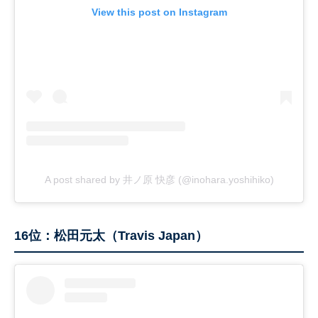
View this post on Instagram
A post shared by 井ノ原 快彦 (@inohara.yoshihiko)
16位：松田元太（Travis Japan）