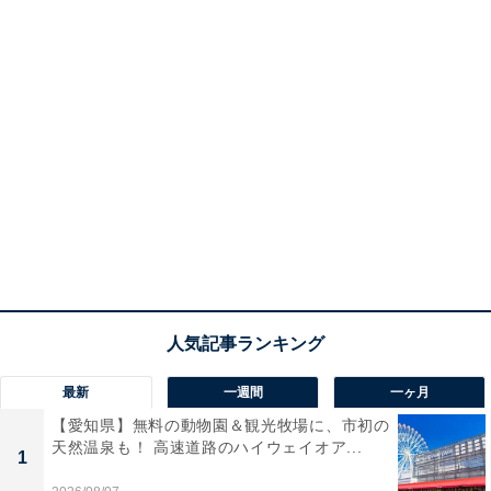
最新
一週間
一ヶ月
【愛知県】無料の動物園＆観光牧場に、市初の
天然温泉も！ 高速道路のハイウェイオア...
1