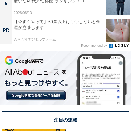
驚いた40代男性俳優”ランキング！ 1...
5
2026/06/13
【今すぐやって】60歳以上は〇〇しないと金
運が崩壊します
PR
合同会社デジタルファーム
A post shared by 映画『四月になれば彼女は』Blu-ray&DVD9.25発
Recommended by
1位は、「佐藤健」さんでした！
2007年放送の仮面ライダーシリーズ『仮面ライダー電
王』（テレビ朝日系）で初主演を務めた後も、
『ROOKIES』（TBS系）や『龍馬伝』（NHK）といっ
た話題作に出演、活躍している俳優です。2020年に放映
された『恋は続くよどこまでも』（TBS系）では、「魔
王」と周囲から呼ばれる超ドSドクター・天堂浬を熱
注目の連載
演。主人公・七瀬（上白石萌音）との出会いで少しずつ