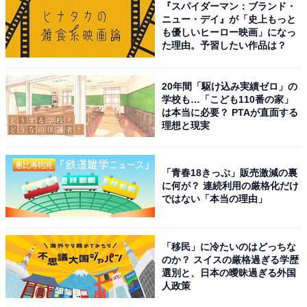
『スパイダーマン：ブランド・
変化していく様子に思わず「ツンデレ」と感じてしまっ
ニュー・デイ』が「史上もっと
た視聴者も多そうですね。
も優しいヒーロー映画」になっ
た理由。予習したい作品は？
「冷たく感じるときもあったり、親しみやすかったりツ
20年間「駆け込み実績ゼロ」の
ンデレといえばこの人しかない」（50代女性／愛知県）
学校も…「こども110番の家」
や、「『恋は続くよどこまでも』の天堂役の印象が強い
は本当に必要？ PTAが直面する
理想と現実
です」（40代女性／広島県）、「寡黙なのにたまに笑う
笑顔がかわいいから」（40代女性／埼玉県）といったコ
メントが寄せられていました。
「青春18きっぷ」販売激減の裏
に何が？ 連続利用の厳格化だけ
ではない「本当の理由」
※コメントは全て原文ママです
この記事の筆者：斉藤 雄二 プロフィール
「移民」に冷たいのはどっちな
のか？ スイスの厳格過ぎる学歴
新潟出身、静岡在住の元プロドラマー。ライター執筆歴
選別と、日本の曖昧過ぎる外国
は約8年。趣味は読書とフィットネスとfiat500でドライ
人政策
ブに出かけること。最近はeSportsの試合観戦が楽しみで