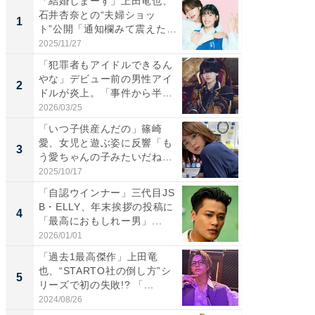
「結婚しまーす」上田竜也、
「さす
石井杏奈との“夫婦ショッ
は」高
1
1
ト”公開「通知欄みて震えた」
災地を
「...
「カ...
2025/11/27
2026/08/0
「犯罪者もアイドルできるん
「女の
やな」デビュー前の男性アイ
介、バ
2
2
ドルが炎上。「事件から半年
らのプレ
も...
愛...
2026/03/25
2026/08/0
「いつ子供産んだの」篠崎
「脚が
愛、女児と遊ぶ姿に反響「も
横川尚
3
3
う愛ちゃんの子みたいだね」
ムキな姿
「完...
刃...
2025/10/17
2026/08/0
「自認ウインナー」三代目JS
「え、
B・ELLY、年末挨拶の投稿に
芸人、2
4
4
「最高におもしれー男」...
エットに
2026/01/01
2026/08/0
「過去1最高傑作」上田竜
「脳がバ
也、“STARTO社の倒し方”シ
装姿が話
5
5
リーズで初の失敗!? 「...
のお父さ
2024/08/26
2026/08/0