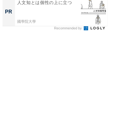
人文知とは個性の上に立つ
人文知
値のあ
PR
PR
國學院大學
國學院大
Recommended by