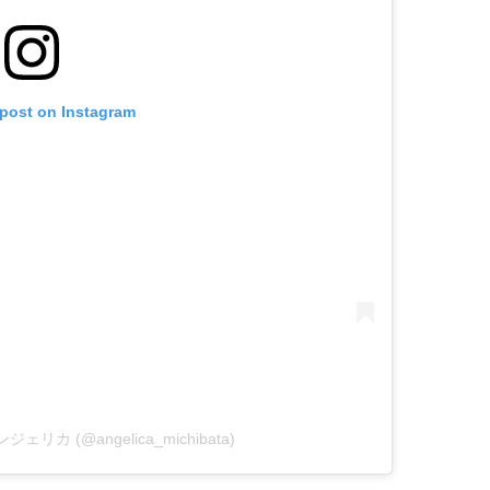
 post on Instagram
ンジェリカ (@angelica_michibata)