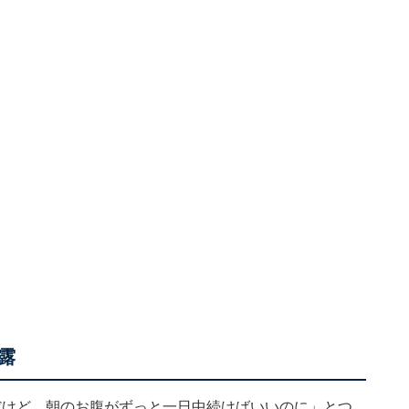
露
だけど、朝のお腹がずっと一日中続けばいいのに」とつ