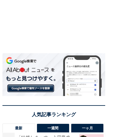
最新
一週間
一ヶ月