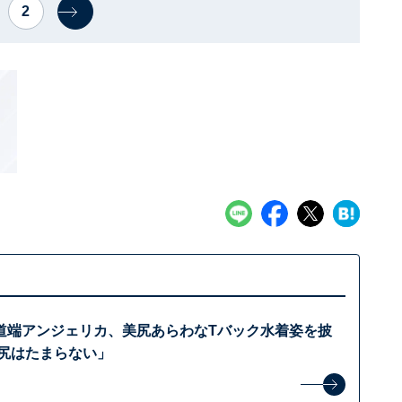
2
道端アンジェリカ、美尻あらわなTバック水着姿を披
お尻はたまらない」