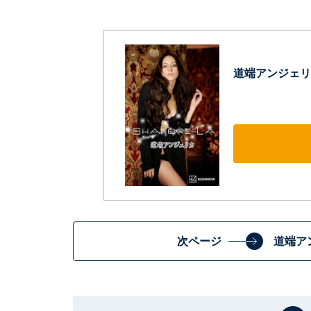
道端アンジェリ
次ページ
道端ア