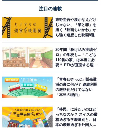
注目の連載
東野圭吾や湊かなえだけ
じゃない、「業と罪」を
描く『映画ちいかわ』か
ら強く連想した映画8選
20年間「駆け込み実績ゼ
ロ」の学校も…「こども
110番の家」は本当に必
要？ PTAが直面する理想
と現実
「青春18きっぷ」販売激
減の裏に何が？ 連続利用
の厳格化だけではない
「本当の理由」
「移民」に冷たいのはど
っちなのか？ スイスの厳
格過ぎる学歴選別と、日
本の曖昧過ぎる外国人政