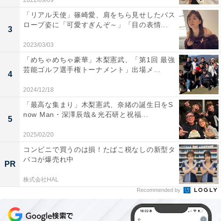
2022/09/09
「リアル天使」篠崎愛、肩をちら見せしたバス
ローブ姿に「可愛すぎんぞ～」「目の表情...
3
2023/03/03
「めちゃめちゃ豪華」木梨憲武、「第1回 最強
芸能ゴルフ選手権トーナメント」出場メ...
4
2024/12/18
「最高な集まり」木梨憲武、奈緒の誕生日をS
now Man・深澤辰哉＆光石研と祝福...
5
2025/02/20
コンビニで買うのは損！たばこ税なしの新型タ
バコが爆売れ中
PR
株式会社HAL
Recommended by