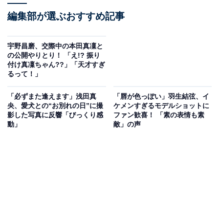
編集部が選ぶおすすめ記事
宇野昌磨、交際中の本田真凜と
の公開やりとり！ 「え!? 振り
付け真凜ちゃん??」「天才すぎ
るって！」
「必ずまた逢えます」浅田真
「唇が色っぽい」羽生結弦、イ
央、愛犬との“お別れの日”に撮
ケメンすぎるモデルショットに
影した写真に反響「びっくり感
ファン歓喜！ 「素の表情も素
動」
敵」の声