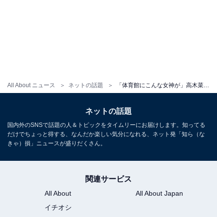
All About ニュース
ネットの話題
「体育館にこんな女神が」高木菜那、マネージャー撮影の“睡眠不足”ショット！ 「アヒル口可愛すぎ」
ネットの話題
国内外のSNSで話題の人＆トピックをタイムリーにお届けします。知ってる
だけでちょっと得する、なんだか楽しい気分になれる、ネット発「知ら（な
きゃ）損」ニュースが盛りだくさん。
関連サービス
All About
All About Japan
イチオシ