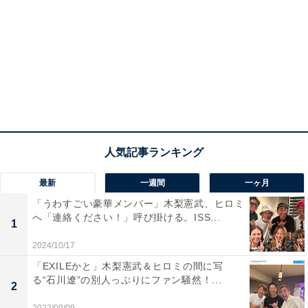
最新
一週間
一ヶ月
「うわすごい豪華メンバー」木梨憲武、ヒロミ
へ「連絡ください！」呼び掛ける。ISS...
1
2024/10/17
「EXILEかと」木梨憲武＆ヒロミの間に写
る“石川遼”の別人っぷりにファン騒然！...
2