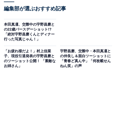
編集部が選ぶおすすめ記事
本田真凜、交際中の宇野昌磨と
の22歳バースデーショット!?
「絶対宇野昌磨くんとディナー
行った写真じゃん！」
「お疲れ様だよ！」村上佳菜
宇野昌磨、交際中・本田真凜と
子、現役引退発表の宇野昌磨と
の仲良し＆面白ツーショットに
のツーショット公開！ 「素敵な
「青春ど真ん中」「何枚載せん
お姉さん」
ねん笑」の声