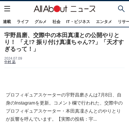
連載
ライフ
グルメ
社会
IT・ビジネス
エンタメ
リサ
宇野昌磨、交際中の本田真凜との公開やりと
り！ 「え!? 振り付け真凜ちゃん??」「天才す
ぎるって！」
2024.07.09
中村 凪
プロフィギュアスケーターの宇野昌磨さんは7月8日、自
身のInstagramを更新。コメント欄で行われた、交際中の
プロフィギュアスケーター・本田真凜さんとのやりとり
が反響を呼んでいます。【実際の投稿：宇...