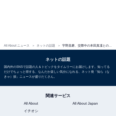
All About ニュース
ネットの話題
宇野昌磨、交際中の本田真凜との公開やりとり！ 「え!? 振り付け真凜ちゃん??」「天才すぎるって！」
ネットの話題
国内外のSNSで話題の人＆トピックをタイムリーにお届けします。知ってる
だけでちょっと得する、なんだか楽しい気分になれる、ネット発「知ら（な
きゃ）損」ニュースが盛りだくさん。
関連サービス
All About
All About Japan
イチオシ