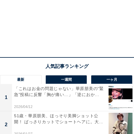
最新
一週間
一ヶ月
「これはお金の問題じゃない」華原朋美の“緊
急”投稿に反響「胸が痛い…」「逆におか...
1
2026/04/12
51歳・華原朋美、ほっそり美脚ショット公
開！ ばっさりカットでショートヘアに。大...
2