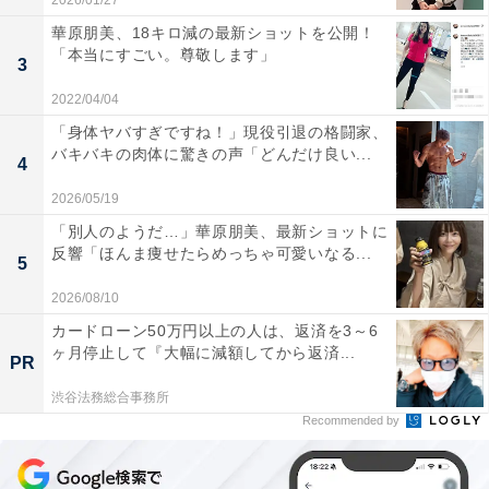
2026/01/27
華原朋美、18キロ減の最新ショットを公開！
「本当にすごい。尊敬します」
3
2022/04/04
「身体ヤバすぎですね！」現役引退の格闘家、
バキバキの肉体に驚きの声「どんだけ良い...
4
2026/05/19
「別人のようだ…」華原朋美、最新ショットに
反響「ほんま痩せたらめっちゃ可愛いなる...
5
2026/08/10
カードローン50万円以上の人は、返済を3～6
ヶ月停止して『大幅に減額してから返済...
PR
渋谷法務総合事務所
Recommended by