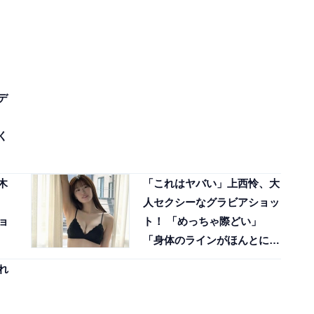
デ
く
木
「これはヤバい」上西怜、大
人セクシーなグラビアショッ
ョ
ト！ 「めっちゃ際どい」
「身体のラインがほんとにき
れい」
れ