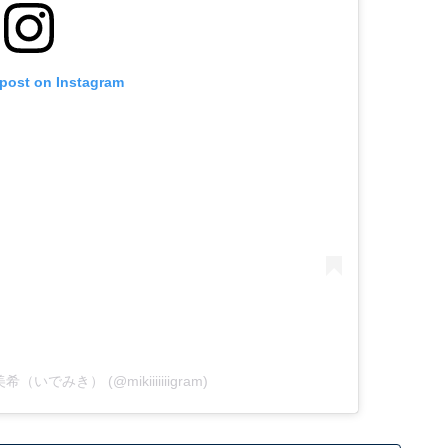
 post on Instagram
 美希（いでみき） (@mikiiiiiiigram)