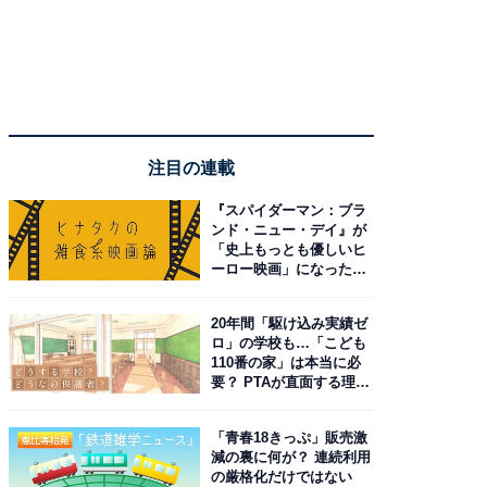
注目の連載
『スパイダーマン：ブラ
ンド・ニュー・デイ』が
「史上もっとも優しいヒ
ーロー映画」になった理
由。予習したい作品は？
20年間「駆け込み実績ゼ
ロ」の学校も…「こども
110番の家」は本当に必
要？ PTAが直面する理想
と現実
「青春18きっぷ」販売激
減の裏に何が？ 連続利用
の厳格化だけではない