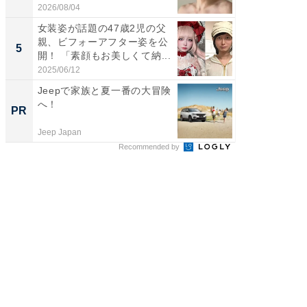
刃...
2026/08/04
2026/08/0
女装姿が話題の47歳2児の父
「2人と
親、ビフォーアフター姿を公
團十郎
5
5
開！ 「素顔もお美しくて納...
「後ろ
「...
2025/06/12
2026/08/0
Jeepで家族と夏一番の大冒険
すべて
へ！
るその
PR
PR
Jeep Japan
COCO VIL
Recommended by