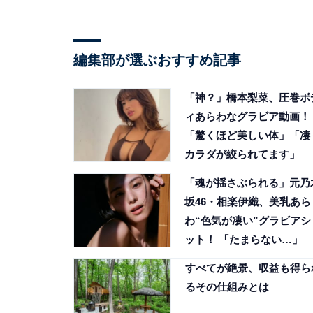
編集部が選ぶおすすめ記事
「神？」橋本梨菜、圧巻ボ
ィあらわなグラビア動画！
「驚くほど美しい体」「凄
カラダが絞られてます」
「魂が揺さぶられる」元乃
坂46・相楽伊織、美乳あら
わ“色気が凄い”グラビアシ
ット！ 「たまらない…」
すべてが絶景、収益も得ら
るその仕組みとは