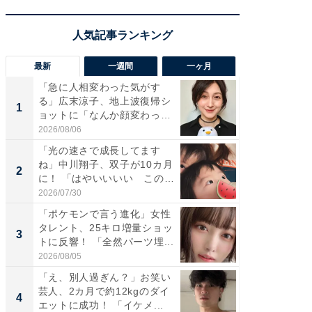
最新
一週間
一ヶ月
「急に人相変わった気がす
「さす
る」広末涼子、地上波復帰シ
は」高
1
1
ョットに「なんか顔変わっ
災地を
た」の...
「カ...
2026/08/06
2026/08/0
「光の速さで成長してます
「女の
ね」中川翔子、双子が10カ月
介、バ
2
2
に！ 「はやいいいい この
らのプレ
前...
愛...
2026/07/30
2026/08/0
「ポケモンで言う進化」女性
「好感
タレント、25キロ増量ショッ
や、“マ
3
3
トに反響！ 「全然パーツ埋...
画変更
財...
2026/08/05
2026/07/3
「え、別人過ぎん？」お笑い
「脚が
芸人、2カ月で約12kgのダイ
横川尚
4
4
エットに成功！ 「イケメ...
ムキな姿