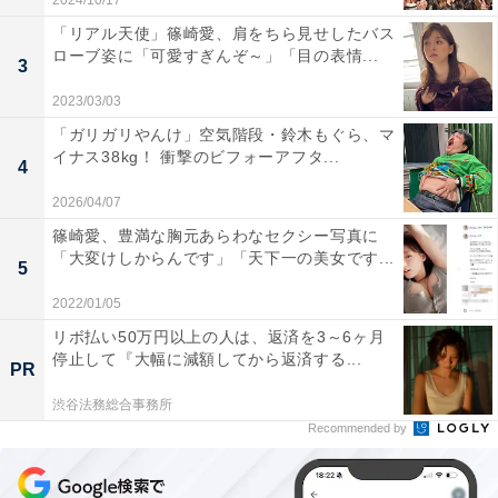
2024/10/17
「リアル天使」篠崎愛、肩をちら見せしたバス
ローブ姿に「可愛すぎんぞ～」「目の表情...
3
2023/03/03
「ガリガリやんけ」空気階段・鈴木もぐら、マ
イナス38kg！ 衝撃のビフォーアフタ...
4
2026/04/07
篠崎愛、豊満な胸元あらわなセクシー写真に
「大変けしからんです」「天下一の美女です...
5
2022/01/05
リボ払い50万円以上の人は、返済を3～6ヶ月
停止して『大幅に減額してから返済する...
PR
渋谷法務総合事務所
Recommended by