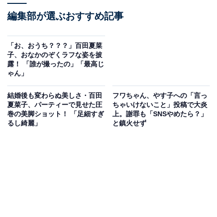
編集部が選ぶおすすめ記事
「お、おうち？？？」百田夏菜
子、おなかのぞくラフな姿を披
露！ 「誰が撮ったの」「最高じ
ゃん」
結婚後も変わらぬ美しさ・百田
フワちゃん、やす子への「言っ
夏菜子、パーティーで見せた圧
ちゃいけないこと」投稿で大炎
巻の美脚ショット！ 「足細すぎ
上。謝罪も「SNSやめたら？」
るし綺麗」
と鎮火せず