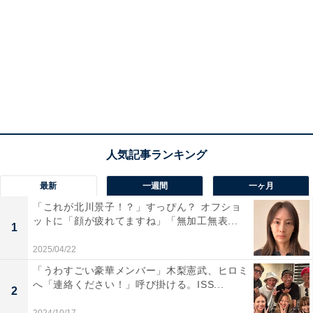
最新
一週間
一ヶ月
「これが北川景子！？」すっぴん？ オフショ
ットに「顔が疲れてますね」「無加工無表...
1
2025/04/22
「うわすごい豪華メンバー」木梨憲武、ヒロミ
へ「連絡ください！」呼び掛ける。ISS...
2