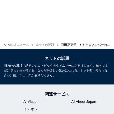
All About ニュース
ネットの話題
百田夏菜子、ももクロメンバーのセーラー服姿を公開！ 「現役JKだ」「皆さんお美しい」と話題に
ネットの話題
国内外のSNSで話題の人＆トピックをタイムリーにお届けします。知ってる
だけでちょっと得する、なんだか楽しい気分になれる、ネット発「知ら（な
きゃ）損」ニュースが盛りだくさん。
関連サービス
All About
All About Japan
イチオシ