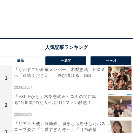
最新
一週間
一ヶ月
「うわすごい豪華メンバー」木梨憲武、ヒロミ
へ「連絡ください！」呼び掛ける。ISS...
1
2024/10/17
「EXILEかと」木梨憲武＆ヒロミの間に写
る“石川遼”の別人っぷりにファン騒然！...
2
2022/09/09
「リアル天使」篠崎愛、肩をちら見せしたバス
ローブ姿に「可愛すぎんぞ～」「目の表情...
3