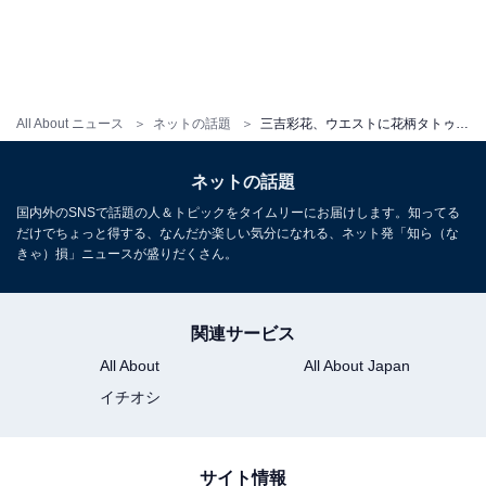
All About ニュース
ネットの話題
三吉彩花、ウエストに花柄タトゥー？ 美ボディ際立つ肌見せコーデを披露
ネットの話題
国内外のSNSで話題の人＆トピックをタイムリーにお届けします。知ってる
だけでちょっと得する、なんだか楽しい気分になれる、ネット発「知ら（な
きゃ）損」ニュースが盛りだくさん。
関連サービス
All About
All About Japan
イチオシ
サイト情報