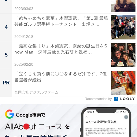
2023/03/03
「めちゃめちゃ豪華」木梨憲武、「第1回 最強
芸能ゴルフ選手権トーナメント」出場メ...
4
2024/12/18
「最高な集まり」木梨憲武、奈緒の誕生日をS
now Man・深澤辰哉＆光石研と祝福...
5
2025/02/20
「宝くじを買う前に〇〇をするだけです」7億
当選者が続出
PR
合同会社デジタルファーム
Recommended by