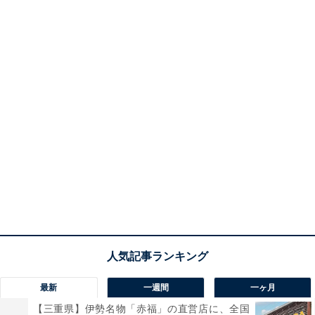
最新
一週間
一ヶ月
【三重県】伊勢名物「赤福」の直営店に、全国