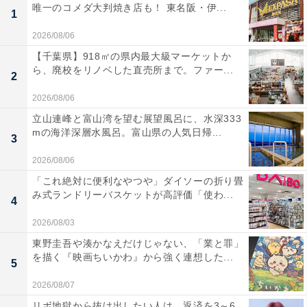
唯一のコメダ大判焼き店も！ 東名阪・伊...
1
2026/08/06
【千葉県】918㎡の県内最大級マーケットか
ら、廃校をリノベした直売所まで。ファー...
2
2026/08/06
立山連峰と富山湾を望む展望風呂に、水深333
mの海洋深層水風呂。富山県の人気日帰...
3
2026/08/06
「これ絶対に便利なやつや」ダイソーの折り畳
み式ランドリーバスケットが高評価「使わ...
4
2026/08/03
東野圭吾や湊かなえだけじゃない、「業と罪」
を描く『映画ちいかわ』から強く連想した...
5
2026/08/07
リボ地獄から抜け出したい人は、返済を3～6