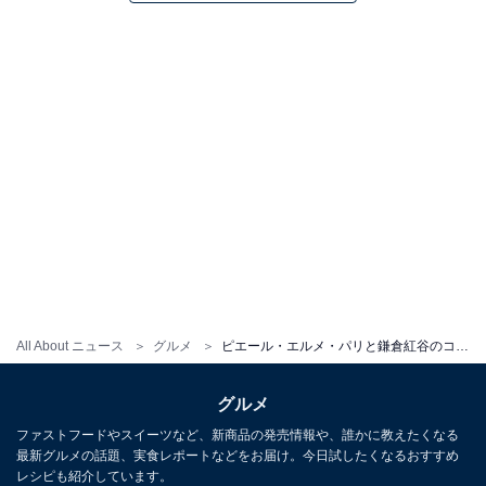
All About ニュース
グルメ
ピエール・エルメ・パリと鎌倉紅谷のコラボ再び！クルミッ子味のマカロン＆バラ香るクルミッ子発売
グルメ
ファストフードやスイーツなど、新商品の発売情報や、誰かに教えたくなる
最新グルメの話題、実食レポートなどをお届け。今日試したくなるおすすめ
レシピも紹介しています。