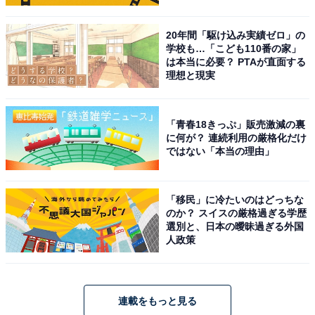
20年間「駆け込み実績ゼロ」の
学校も…「こども110番の家」
は本当に必要？ PTAが直面する
理想と現実
「青春18きっぷ」販売激減の裏
に何が？ 連続利用の厳格化だけ
ではない「本当の理由」
「移民」に冷たいのはどっちな
のか？ スイスの厳格過ぎる学歴
選別と、日本の曖昧過ぎる外国
人政策
連載をもっと見る