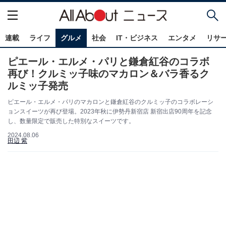
連載
ライフ
グルメ
社会
IT・ビジネス
エンタメ
リサ
ピエール・エルメ・パリと鎌倉紅谷のコラボ
再び！クルミッ子味のマカロン＆バラ香るク
ルミッ子発売
ピエール・エルメ・パリのマカロンと鎌倉紅谷のクルミッ子のコラボレーシ
ョンスイーツが再び登場。2023年秋に伊勢丹新宿店 新宿出店90周年を記念
し、数量限定で販売した特別なスイーツです。
2024.08.06
田辺 紫