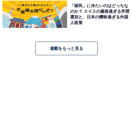
「移民」に冷たいのはどっちな
のか？ スイスの厳格過ぎる学歴
選別と、日本の曖昧過ぎる外国
人政策
こちらもおすすめ
連載をもっと見る
【機動戦士ガンダム】「アムロに最も似合うモ
ビルスーツ」ランキング！ 2位は「νガンダ
ム」、1位は？
1
2