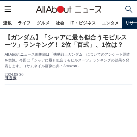
連載
ライフ
グルメ
社会
IT・ビジネス
エンタメ
リサ
【ガンダム】「シャアに最も似合うモビルス
ーツ」ランキング！ 2位「百式」、1位は？
All About ニュース編集部は「機動戦士ガンダム」についてのアンケート調査
を実施。今回は「シャアに最も似合うモビルスーツ」ランキングの結果を発
表します。（サムネイル画像出典：Amazon）
2024.08.30
田辺 紫