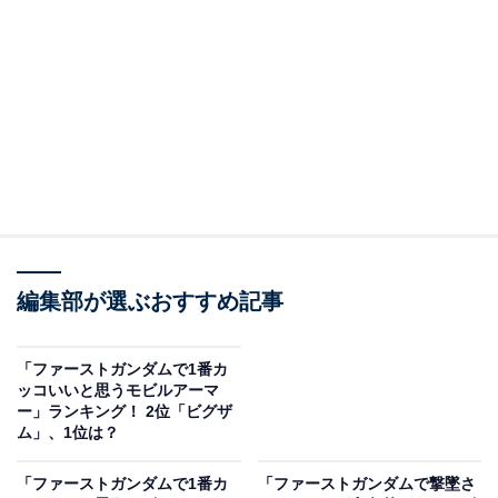
（＝シャア・アズナブル）の愛機として活躍しました。
耐ビームコーティング効果を持つ金色の塗装と、肩に描
かれた「百」の文字が特徴的なモビルスーツです。
アナハイム・エレクトロニクスとエゥーゴによって開発
された機体で、グリプス戦役ではパプテマス・シロッコ
のジ・Oやハマーンのキュベレイと互角に渡り合いまし
た。
回答者からは、「この金ピカが似合うのはシャアをおい
編集部が選ぶおすすめ記事
て他にいないと思うから」（40代女性／群馬県）、「モ
ビルスーツの中でも百式は顔立ちがスタイリッシュでか
「ファーストガンダムで1番カ
っこよく、シャアの搭乗が似合うので」（40代女性／神
ッコいいと思うモビルアーマ
奈川県）、「最後のハマーンとシロッコとの激突がかっ
ー」ランキング！ 2位「ビグザ
ム」、1位は？
こよかったからですかね」（40代男性／茨城県）という
声が上がっています。
「ファーストガンダムで1番カ
「ファーストガンダムで撃墜さ