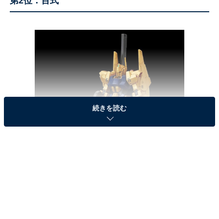
第2位：百式
続きを読む
画像出典：
Amazon
百式は「機動戦士Zガンダム」で クワトロ・バジーナ