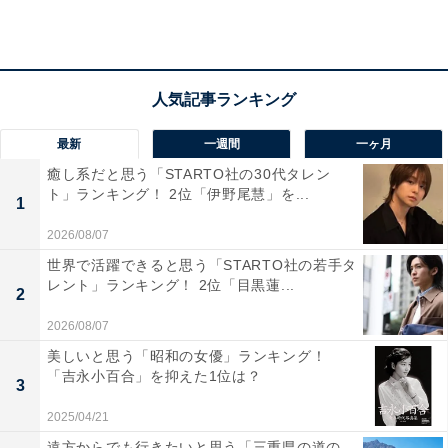
最新
一週間
一ヶ月
癒し系だと思う「STARTO社の30代タレン
ト」ランキング！ 2位「伊野尾慧」を...
1
2026/08/07
世界で活躍できると思う「STARTO社の若手タ
画像出典：
Amazon
レント」ランキング！ 2位「目黒蓮...
2
ジオン公国軍の主力量産型モビルスーツであるザクを改
2026/08/07
修して機動性を高めた機体で、ブレードアンテナの装備
美しいと思う「昭和の女優」ランキング！
などが追加されています。
「吉永小百合」を抑えた1位は？
3
2025/04/21
シャアのパーソナルカラーである「赤色」で塗装してお
遠方からでも行きたいと思う「三重県の道の