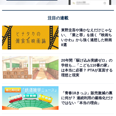
神奈川県在住コピーライター。2001年2月より総合情報
サイト「All About」で横浜ガイドを務める。2009年4
注目の連載
月、第3回かながわ検定 横浜ライセンス1級取得。「横浜
ウォッチャー」として、ブログ、SNSを運営。
東野圭吾や湊かなえだけじゃな
い、「業と罪」を描く『映画ち
いかわ』から強く連想した映画
8選
6位までの全ランキング結果を見
次ページ
る
20年間「駆け込み実績ゼロ」の
学校も…「こども110番の家」
は本当に必要？ PTAが直面する
理想と現実
「青春18きっぷ」販売激減の裏
に何が？ 連続利用の厳格化だけ
ではない「本当の理由」