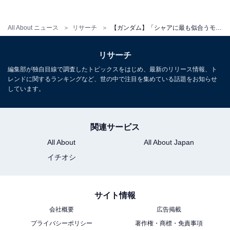
All About ニュース
リサーチ
【ガンダム】「シャアに最も似合うモビルスーツ」ランキング！ 2位「百式」、1位は？
リサーチ
編集部が独自目線で調査したトピックスをはじめ、最新のリリース情報、ト
レンドに関するランキングなど、世の中で注目を集めている話題をお知らせ
しています。
関連サービス
All About
All About Japan
イチオシ
サイト情報
会社概要
広告掲載
プライバシーポリシー
著作権・商標・免責事項