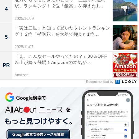
り、その色にちなんで「赤い彗星」と呼ばれました。シ
駅」ランキング！ 2位「飯高」を抑えた1...
4
ャアが操ることで通常のザクと比べて「通常の3倍のス
2025/10/09
ピード」を発揮したとされています。
「実は二世」と知って驚いたタレントランキン
グ！ 2位「杉咲花」を大差で抑えた1位...
5
回答者からは、「シャアと言えばもう『シャア専用ザ
ク』一択なので」（30代女性／福島県）、「通常の3倍
2025/11/07
の速さで動くことができるザクと、印象の残る赤いカラ
「え、こんなセールやってたの？」80％OFF
以上が続々登場！Amazonの本気が...
ーが明らかに他の敵キャラとは違うというインパクトの
PR
強さがあったからです」（20代男性／東京都）、「似合
Amazon
うというか、最初の登場でイメージが確定してしまっ
Recommended by
た。撃墜された記憶もないし、あれは良い機体」（50代
男性／秋田県）という声が上がっています。
※回答者のコメントは原文ママです
この記事の執筆者：田辺 紫 プロフィール