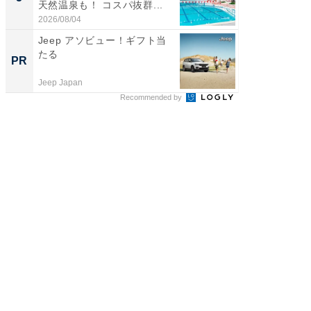
天然温泉も！ コスパ抜群...
は和の
が...
2026/08/04
2026/08/0
Jeep アソビュー！ギフト当
20代が
たる
その育
PR
PR
Jeep Japan
シンプレ
Recommended by