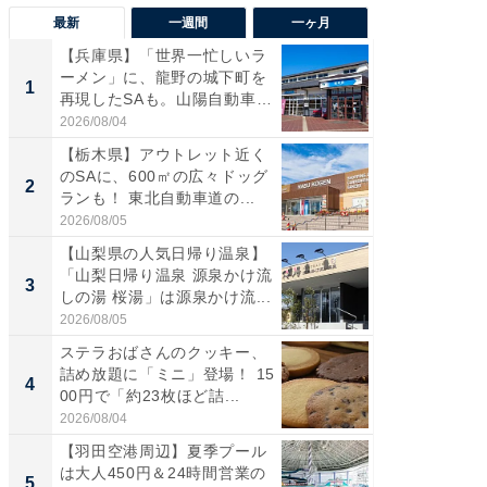
最新
一週間
一ヶ月
【兵庫県】「世界一忙しいラ
「気に
ーメン」に、龍野の城下町を
る〜」3
1
1
再現したSAも。山陽自動車
バー」
道...
好...
2026/08/04
2026/07/3
【栃木県】アウトレット近く
【三重
のSAに、600㎡の広々ドッグ
「鈴鹿天
2
2
ランも！ 東北自動車道の...
は100
2026/08/05
2026/08/0
【山梨県の人気日帰り温泉】
「ミニオ
「山梨日帰り温泉 源泉かけ流
ッグ！ 
3
3
しの湯 桜湯」は源泉かけ流...
ど、夏限
2026/08/05
2026/08/0
ステラおばさんのクッキー、
ステラ
詰め放題に「ミニ」登場！ 15
詰め放題
4
4
00円で「約23枚ほど詰...
00円で「
2026/08/04
2026/08/0
【羽田空港周辺】夏季プール
【埼玉
は大人450円＆24時間営業の
「行田天
5
5