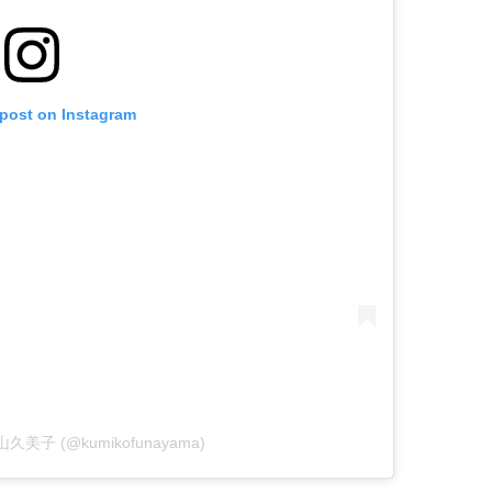
 post on Instagram
 舟山久美子 (@kumikofunayama)