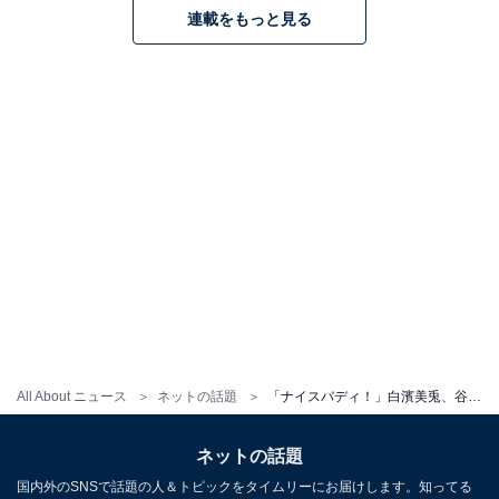
連載をもっと見る
All About ニュース
ネットの話題
「ナイスバディ！」白濱美兎、谷間あらわなビキニ姿に「水着と綺麗な縦長のおヘソが可愛いです」の声！
ネットの話題
国内外のSNSで話題の人＆トピックをタイムリーにお届けします。知ってる