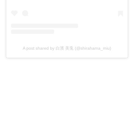
A post shared by 白濱 美兎 (@shirahama_miu)