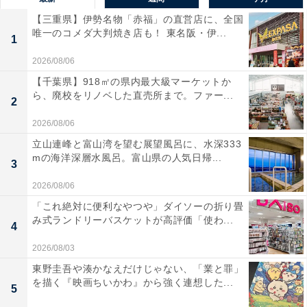
【三重県】伊勢名物「赤福」の直営店に、全国
唯一のコメダ大判焼き店も！ 東名阪・伊...
1
2026/08/06
【千葉県】918㎡の県内最大級マーケットか
ら、廃校をリノベした直売所まで。ファー...
2
2026/08/06
立山連峰と富山湾を望む展望風呂に、水深333
mの海洋深層水風呂。富山県の人気日帰...
3
2026/08/06
「これ絶対に便利なやつや」ダイソーの折り畳
み式ランドリーバスケットが高評価「使わ...
4
2026/08/03
東野圭吾や湊かなえだけじゃない、「業と罪」
を描く『映画ちいかわ』から強く連想した...
5