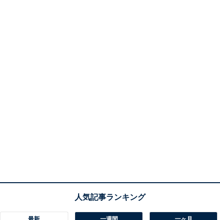
最新
一週間
一ヶ月