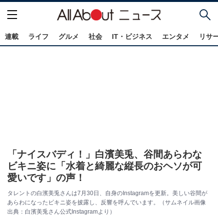
連載
ライフ
グルメ
社会
IT・ビジネス
エンタメ
リサ
「ナイスバディ！」白濱美兎、谷間あらわな
ビキニ姿に「水着と綺麗な縦長のおヘソが可
愛いです」の声！
タレントの白濱美兎さんは7月30日、自身のInstagramを更新。美しい谷間が
あらわになったビキニ姿を披露し、反響を呼んでいます。（サムネイル画像
出典：白濱美兎さん公式Instagramより）