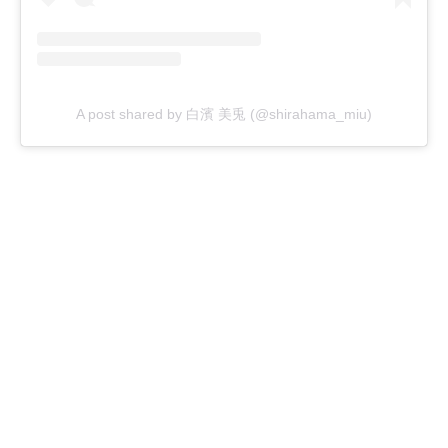
A post shared by 白濱 美兎 (@shirahama_miu)