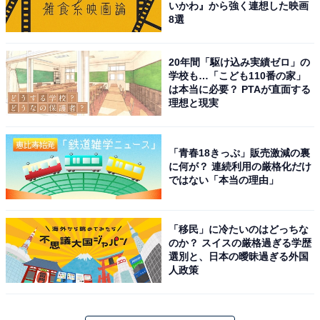
いかわ』から強く連想した映画
8選
20年間「駆け込み実績ゼロ」の
学校も…「こども110番の家」
は本当に必要？ PTAが直面する
理想と現実
「青春18きっぷ」販売激減の裏
に何が？ 連続利用の厳格化だけ
ではない「本当の理由」
「移民」に冷たいのはどっちな
のか？ スイスの厳格過ぎる学歴
選別と、日本の曖昧過ぎる外国
人政策