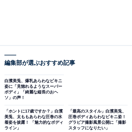
編集部が選ぶおすすめ記事
白濱美兎、爆乳あらわなビキニ
姿に「見惚れるようなスーパー
ボディ」「綺麗な縦長のおヘ
ソ」の声！
「ホントに17歳ですか？」白濱
「最高のスタイル」白濱美兎、
美兎、太ももあらわな圧巻の水
圧巻ボディあらわなビキニ姿！
着姿を披露！ 「魅力的なボディ
グラビア撮影風景公開に「撮影
ライン」
スタッフになりたい」