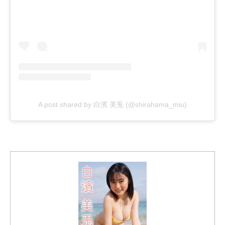
A post shared by 白濱 美兎 (@shirahama_miu)