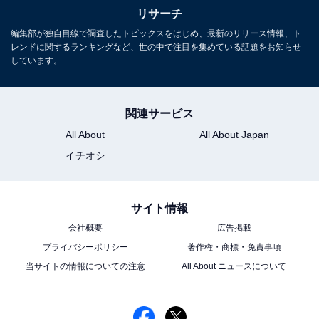
取材などのリポート記事も担当。All AboutおよびAll
リサーチ
About ニュースでのライター歴は5年。
編集部が独自目線で調査したトピックスをはじめ、最新のリリース情報、ト
レンドに関するランキングなど、世の中で注目を集めている話題をお知らせ
しています。
7位までの全ランキング結果を見
次ページ
る！
関連サービス
All About
All About Japan
イチオシ
サイト情報
会社概要
広告掲載
プライバシーポリシー
著作権・商標・免責事項
当サイトの情報についての注意
All About ニュースについて