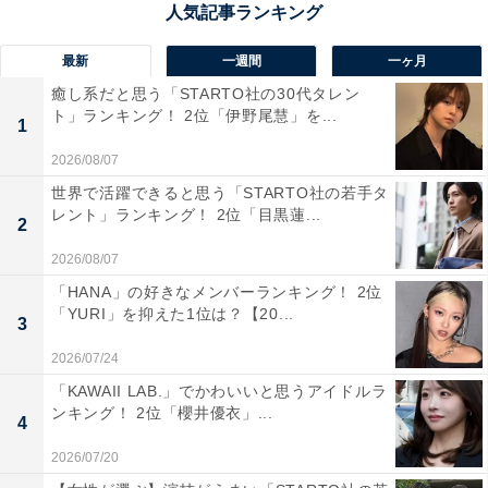
るから」（30代男性／千葉県）、「我が道をいくスタイ
ル」（30代女性／三重県）、「ルックスが良く冷静だか
最新
一週間
一ヶ月
ら」（30代男性／神奈川県）、「素早いドライブでどん
癒し系だと思う「STARTO社の30代タレン
なときも得点できるから」（30代男性／東京都）などの
ト」ランキング！ 2位「伊野尾慧」を...
1
声が集まりました。
2026/08/07
世界で活躍できると思う「STARTO社の若手タ
レント」ランキング！ 2位「目黒蓮...
2
2026/08/07
「HANA」の好きなメンバーランキング！ 2位
「YURI」を抑えた1位は？【20...
3
2026/07/24
「KAWAII LAB.」でかわいいと思うアイドルラ
ンキング！ 2位「櫻井優衣」...
4
2026/07/20