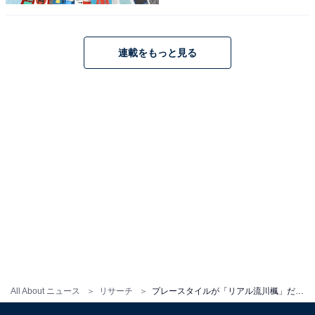
も所属する、Bリーグ「千葉ジェッツ」でプレーしま
す。
連載をもっと見る
回答者からは、「スマートなプレースタイルが似てい
る」（30代男性／神奈川県）、「クールでスタイリッシ
ュなプレー」（40代女性／新潟県）、「冷静な判断をし
ながらプレイをしている姿が似ていると思うから」（30
代女性／神奈川県）、「日本人離れした体格とスキルを
持ちながら、努力家でもあるから」（20代男性／東京
都）などのコメントが寄せられました。
※回答者のコメントは原文ママです
この記事の筆者：福島 ゆき プロフィール
アニメや漫画のレビュー、エンタメトピックスなどを中
All About ニュース
リサーチ
プレースタイルが「リアル流川楓」だと思うバスケ日本代表選手ランキング！ 河村勇輝を抑えた1位は？
心に、オールジャンルで執筆中のライター。時々、店舗