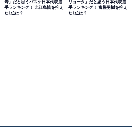
寿」だと思うバスケ日本代表選
リョータ」だと思う日本代表選
手ランキング！ 比江島慎を抑え
手ランキング！ 富樫勇樹を抑え
2位は、河村勇輝選手。身長172センチと小柄でありなが
た1位は？
た1位は？
ら、どんな選手の間も驚異的なスピードでゴールに切れ
込む攻撃力の高さとパス回し、1試合で3ポイントシュー
トを何度もきめる得点力の高さで、パリ五輪でも日本代
表の司令塔として活躍しています。高校3年生でB1リー
グデビューを果たし、18歳で最年少出場記録および得点
記録を更新するなど華々しい経歴を持つほか、パリ五輪
後は、NBAチーム「メンフィス・グリズリーズ」とエグ
ジビット10契約を締結するなど、世界進出することが明
らかに。7月30日（日本時間31日）の予選リーグ対フラ
ンス戦では、両チームで最多となる29得点を挙げる活躍
で世界に通用する実力を発揮しました。
回答者からは、「プレーがクールでかっこいい」（40代
男性／富山県）、「爽やかだけど大胆なプレーが似てい