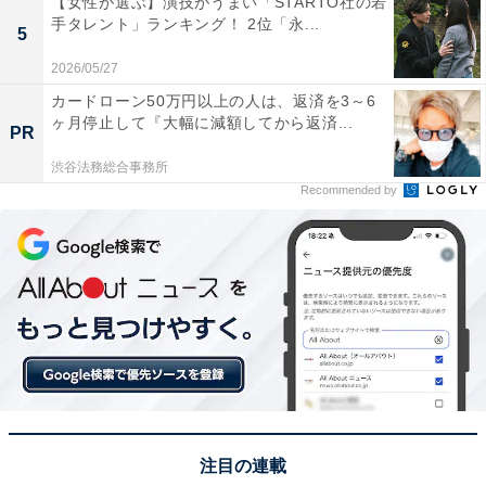
【女性が選ぶ】演技がうまい「STARTO社の若
手タレント」ランキング！ 2位「永...
5
1位：渡邊雄太
2026/05/27
カードローン50万円以上の人は、返済を3～6
ヶ月停止して『大幅に減額してから返済...
PR
渋谷法務総合事務所
Recommended by
View this post on Instagram
注目の連載