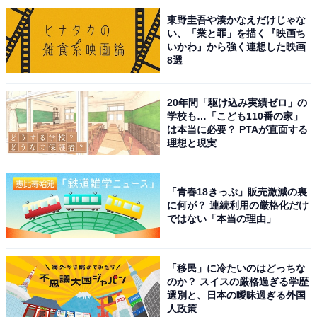
東野圭吾や湊かなえだけじゃな
い、「業と罪」を描く『映画ち
いかわ』から強く連想した映画
8選
20年間「駆け込み実績ゼロ」の
A post shared by Yuta Watanabe 渡邊雄太 (@yutawatanabe12)
学校も…「こども110番の家」
は本当に必要？ PTAが直面する
理想と現実
1位は、渡邊雄太選手。206センチの長身でありながら、
スピード感のあるドリブルやカットイン、3ポイントシ
ュートを得意とし、ディフェンス力も高いオールラウン
「青春18きっぷ」販売激減の裏
に何が？ 連続利用の厳格化だけ
ダー。ポジションはスモールフォワードまたはパワーフ
ではない「本当の理由」
ォワードですが、どのポジションでも存在感のある活躍
を見せています。高校生の時から日本代表に抜てきさ
れ、2018年からは田臥勇太さんに次ぐ日本人2人目の
「移民」に冷たいのはどっちな
のか？ スイスの厳格過ぎる学歴
NBA選手として6年間活躍。2024－25シーズンからは、
選別と、日本の曖昧過ぎる外国
パリ五輪で日本代表のキャプテンを務める富樫勇樹さん
人政策