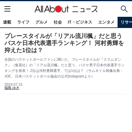
連載
ライフ
グルメ
社会
IT・ビジネス
エンタメ
リサ
プレースタイルが「リアル流川楓」だと思う
バスケ日本代表選手ランキング！ 河村勇輝を
抑えた1位は？
全国のバスケットボールファンに聞いた、プレースタイルが『スラムダン
ク』（集英社）の「リアル流川楓」だと思う、バスケ男子日本代表選手ラン
キングを発表！ 2位は河村勇輝選手、では1位は？ （サムネイル画像出典：
JOC、日本バスケットボール協会の公式Instagramより）
2024.07.31
福島 ゆき