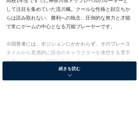
高校1年生ですでに神奈川県トップレベルのルーキーと
して注目を集めていた流川楓。クールな性格と顔立ちか
らは読み取れない、勝利への執念、圧倒的な努力と才能
で常にゲームの中心となる万能プレーヤーです。
※回答者には、ポジションにかかわらず、そのプレース
タイルから直感的に該当のキャラクターを連想する選手
を選んでもらい、回答を集計しランキング化しています
続きを読む
＞7位までの全ランキング結果を見る
2位：河村勇輝