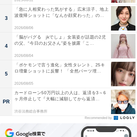
2025/06/12
「急に人相変わった気がする」広末涼子、地上
波復帰ショットに「なんか顔変わった」の...
3
2026/08/06
「脳がバグる jkでしょ」女装姿が話題の2児
の父、“今日のお父さん”姿を披露「こ...
4
2026/08/04
「ポケモンで言う進化」女性タレント、25キ
ロ増量ショットに反響！ 「全然パーツ埋...
5
2026/08/05
カードローン50万円以上の人は、返済を3～6
ヶ月停止して『大幅に減額してから返済...
PR
渋谷法務総合事務所
Recommended by