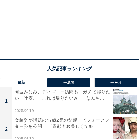
最新
一週間
一ヶ月
阿波みなみ、ディズニー訪問も「ガチで帰りた
い」吐露。「これは帰りたいw」「なんち...
1
2025/06/19
女装姿が話題の47歳2児の父親、ビフォーアフ
ター姿を公開！ 「素顔もお美しくて納...
2