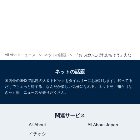
All About ニュース
ネットの話題
「おっぱいこぼれおちそう」えなこ、下乳あらわな写真集カットに反響！ 「かつてないセクシーポーズ」
ネットの話題
国内外のSNSで話題の人＆トピックをタイムリーにお届けします。知ってる
だけでちょっと得する、なんだか楽しい気分になれる、ネット発「知ら（な
きゃ）損」ニュースが盛りだくさん。
関連サービス
All About
All About Japan
イチオシ