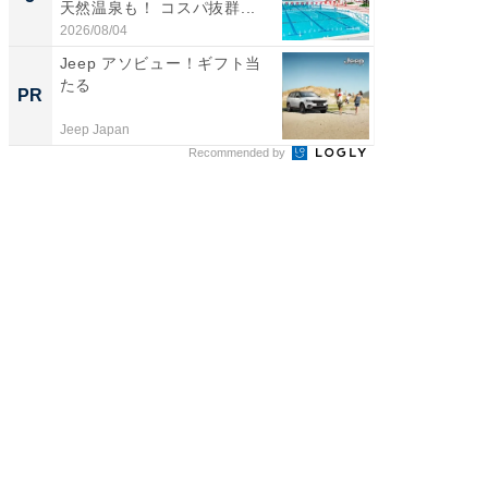
天然温泉も！ コスパ抜群...
は和の
が...
2026/08/04
2026/08/0
Jeep アソビュー！ギフト当
全国の
たる
付きの
PR
PR
Jeep Japan
COCO VIL
Recommended by