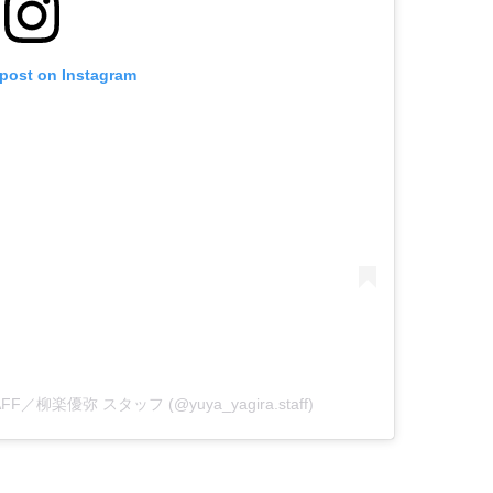
 post on Instagram
 STAFF／柳楽優弥 スタッフ (@yuya_yagira.staff)