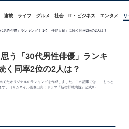
連載
ライフ
グルメ
社会
IT・ビジネス
エンタメ
リ
代男性俳優」ランキング！ 1位「仲野太賀」に続く同率2位の2人は？
思う「30代男性俳優」ランキ
続く同率2位の2人は？
ポットを当てたオリジナルのランキングを作成しました。この記事では、「もっと
ます。（サムネイル画像出典：ドラマ『新宿野戦病院』公式X）