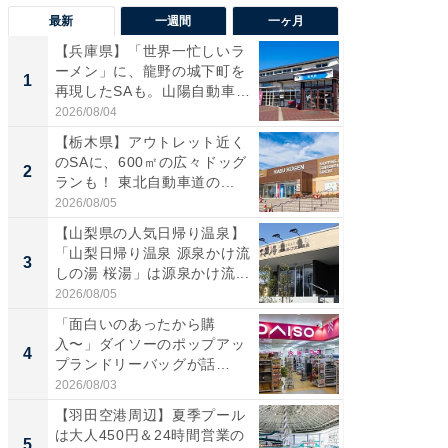
最新
一週間
一ヶ月
【兵庫県】「世界一忙しいラ
「気に
ーメン」に、龍野の城下町を
る〜」3
1
1
再現したSAも。山陽自動車
バー」
道...
好...
2026/08/04
2026/07/3
【栃木県】アウトレット近く
【三重
のSAに、600㎡の広々ドッグ
「鈴鹿天
2
2
ランも！ 東北自動車道の...
は100
2026/08/05
2026/08/0
【山梨県の人気日帰り温泉】
「ミニオ
「山梨日帰り温泉 源泉かけ流
ッグ！ 
3
3
しの湯 桜湯」は源泉かけ流...
ど、夏限
2026/08/05
2026/08/0
「面白いのあったから購
ステラ
入〜」ダイソーのポップアッ
詰め放題
4
4
プランドリーバッグが話
00円で「
題。“さま...
2026/08/03
2026/08/0
【羽田空港周辺】夏季プール
【埼玉
は大人450円＆24時間営業の
「行田天
5
5