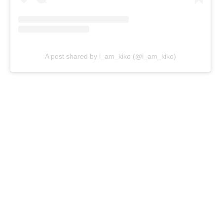
A post shared by i_am_kiko (@i_am_kiko)