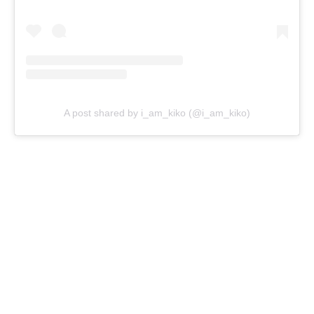
A post shared by i_am_kiko (@i_am_kiko)