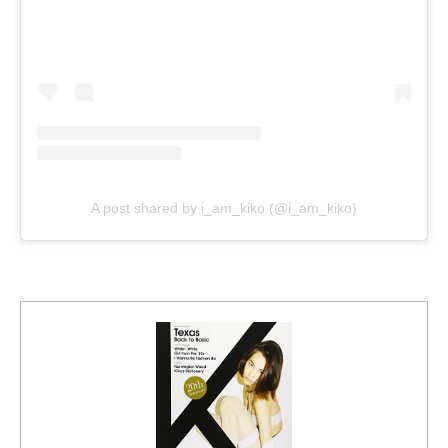
A post shared by i_am_kiko (@i_am_kiko)