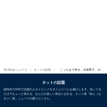
All About ニュース
ネットの話題
「こっちまで幸せ」水原希子、ボーイフレンドとの“2年記念日”ショットに反響！ 「かわいいカップル」
ネットの話題
国内外のSNSで話題の人＆トピックをタイムリーにお届けします。知ってる
だけでちょっと得する、なんだか楽しい気分になれる、ネット発「知ら（な
きゃ）損」ニュースが盛りだくさん。