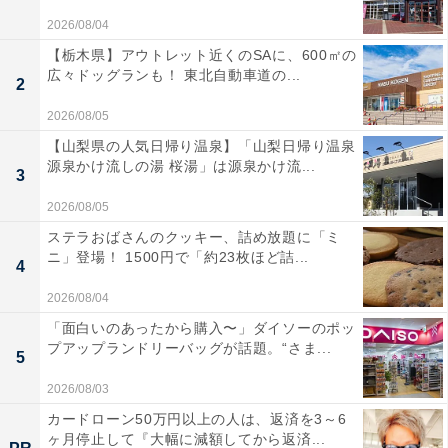
2026/08/04
【栃木県】アウトレット近くのSAに、600㎡の
広々ドッグランも！ 東北自動車道の...
2
2026/08/05
【山梨県の人気日帰り温泉】「山梨日帰り温泉
源泉かけ流しの湯 桜湯」は源泉かけ流...
3
2026/08/05
ステラおばさんのクッキー、詰め放題に「ミ
ニ」登場！ 1500円で「約23枚ほど詰...
4
2026/08/04
「面白いのあったから購入〜」ダイソーのポッ
プアップランドリーバッグが話題。“さま...
5
2026/08/03
カードローン50万円以上の人は、返済を3～6
ヶ月停止して『大幅に減額してから返済...