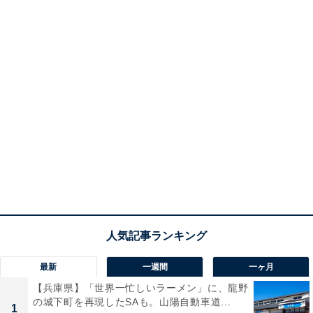
最新
一週間
一ヶ月
【兵庫県】「世界一忙しいラーメン」に、龍野
の城下町を再現したSAも。山陽自動車道...
1