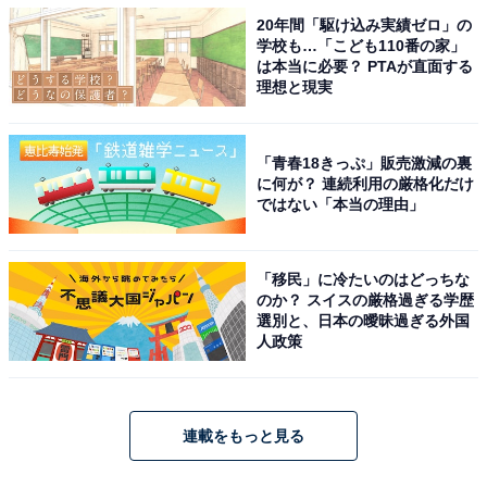
20年間「駆け込み実績ゼロ」の
学校も…「こども110番の家」
は本当に必要？ PTAが直面する
理想と現実
「青春18きっぷ」販売激減の裏
に何が？ 連続利用の厳格化だけ
ではない「本当の理由」
「移民」に冷たいのはどっちな
のか？ スイスの厳格過ぎる学歴
選別と、日本の曖昧過ぎる外国
人政策
連載をもっと見る