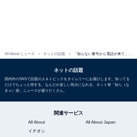
All About ニュース
ネットの話題
「知らない番号から電話が来て」安藤なつ、“恐怖体験”を告白！ 「怖いですね」「気をつけて」
ネットの話題
国内外のSNSで話題の人＆トピックをタイムリーにお届けします。知ってる
だけでちょっと得する、なんだか楽しい気分になれる、ネット発「知ら（な
きゃ）損」ニュースが盛りだくさん。
関連サービス
All About
All About Japan
イチオシ