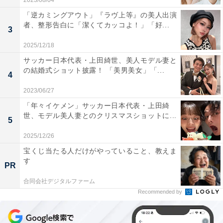
2023/08/04
「逆カミングアウト」『ラヴ上等』の美人出演
者、整形告白に「潔くてカッコよ！」「好...
3
2025/12/18
サッカー日本代表・上田綺世、美人モデル妻と
の結婚式ショット披露！ 「美男美女」「...
4
2023/06/27
「年々イケメン」サッカー日本代表・上田綺
世、モデル美人妻とのクリスマスショットに...
5
2025/12/26
宝くじ当たる人だけがやっていること、教えま
す
PR
合同会社デジタルファーム
Recommended by