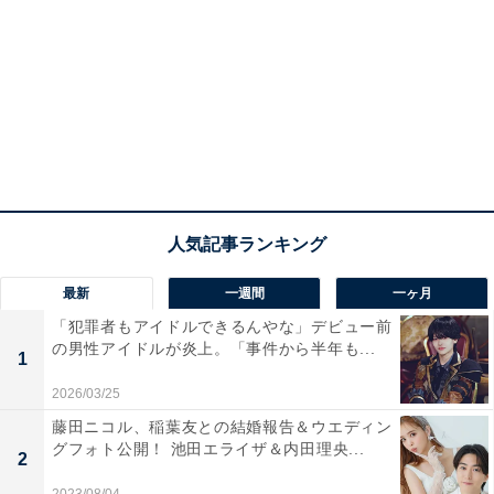
最新
一週間
一ヶ月
「犯罪者もアイドルできるんやな」デビュー前
の男性アイドルが炎上。「事件から半年も...
1
2026/03/25
藤田ニコル、稲葉友との結婚報告＆ウエディン
グフォト公開！ 池田エライザ＆内田理央...
2