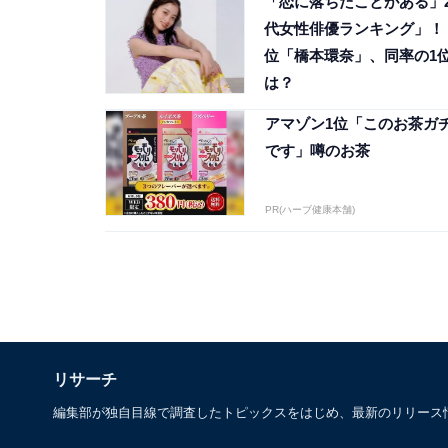
「恋に落ちたことがある」2
代女性俳優ランキング」！ 
位「橋本環奈」、同率の1
は？
アマゾン1位「このお茶ガ
です」噂のお茶
PR(ハーブ健康本舗)
リサーチ
編集部が独自目線で調査したトピックスをはじめ、最新のリリース