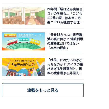
由。予習したい作品は？
20年間「駆け込み実績ゼ
ロ」の学校も…「こども
110番の家」は本当に必
要？ PTAが直面する理想
と現実
「青春18きっぷ」販売激
減の裏に何が？ 連続利用
の厳格化だけではない
「本当の理由」
「移民」に冷たいのはど
っちなのか？ スイスの厳
格過ぎる学歴選別と、日
本の曖昧過ぎる外国人政
策
連載をもっと見る