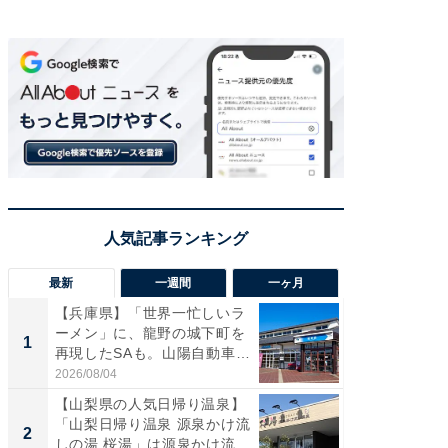
最新
一週間
一ヶ月
【兵庫県】「世界一忙しいラ
「気に
ーメン」に、龍野の城下町を
る〜」3
1
1
再現したSAも。山陽自動車
バー」
道...
好...
2026/08/04
2026/07/3
【山梨県の人気日帰り温泉】
【三重
「山梨日帰り温泉 源泉かけ流
「鈴鹿天
2
2
しの湯 桜湯」は源泉かけ流...
は100