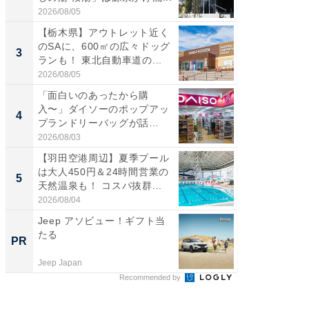
2026/08/05
2026/08/0
【栃木県】アウトレット近く
「ミニオ
のSAに、600㎡の広々ドッグ
ッグ！ 
3
3
ランも！ 東北自動車道の...
ど、夏限
2026/08/05
2026/08/0
「面白いのあったから購
ステラ
入〜」ダイソーのポップアッ
詰め放題
4
4
プランドリーバッグが話
00円で「
題。“さま...
2026/08/03
2026/08/0
【羽田空港周辺】夏季プール
【埼玉
は大人450円＆24時間営業の
「行田天
5
5
天然温泉も！ コスパ抜群...
は和の
が...
2026/08/04
2026/08/0
Jeep アソビュー！ギフト当
シェア別荘
たる
wners
PR
PR
Jeep Japan
COCO VIL
Recommended by