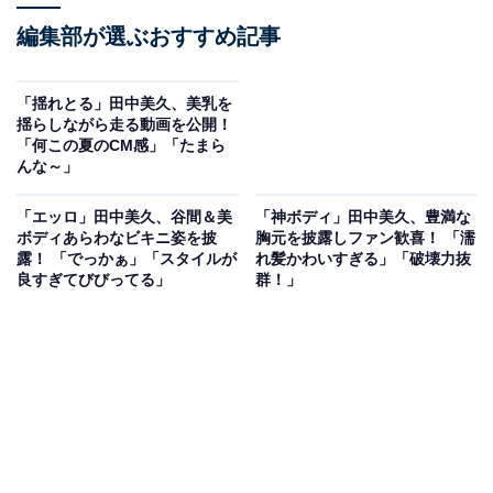
編集部が選ぶおすすめ記事
「揺れとる」田中美久、美乳を
揺らしながら走る動画を公開！
「何この夏のCM感」「たまら
んな～」
「エッロ」田中美久、谷間＆美
「神ボディ」田中美久、豊満な
ボディあらわなビキニ姿を披
胸元を披露しファン歓喜！ 「濡
露！ 「でっかぁ」「スタイルが
れ髪かわいすぎる」「破壊力抜
良すぎてびびってる」
群！」