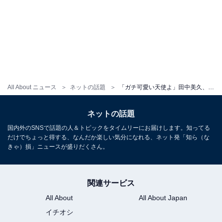
All About ニュース
ネットの話題
「ガチ可愛い天使よ」田中美久、母購入のプライベート水着で谷間あらわに！ 「めっちゃ可愛いんだけど」
ネットの話題
国内外のSNSで話題の人＆トピックをタイムリーにお届けします。知ってる
だけでちょっと得する、なんだか楽しい気分になれる、ネット発「知ら（な
きゃ）損」ニュースが盛りだくさん。
関連サービス
All About
All About Japan
イチオシ