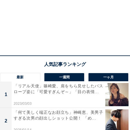
最新
一週間
一ヶ月
「リアル天使」篠崎愛、肩をちら見せしたバス
ローブ姿に「可愛すぎんぞ～」「目の表情...
1
2023/03/03
「何て美しく端正なお顔立ち」神崎恵、美男子
すぎる次男の顔出しショット公開！ 「め...
2