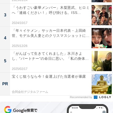
2025/01/14
「うわすごい豪華メンバー」木梨憲武、ヒロミ
へ「連絡ください！」呼び掛ける。ISS...
3
2024/10/17
「年々イケメン」サッカー日本代表・上田綺
世、モデル美人妻とのクリスマスショットに...
4
2025/12/26
「がんばって生きてくれました」氷川きよ
し、“パートナー”の命日に思い。「私の身体...
5
2025/02/17
宝くじ狙うなら今！金運上げた当選者が暴露
PR
合同会社デジタルファーム
Recommended by