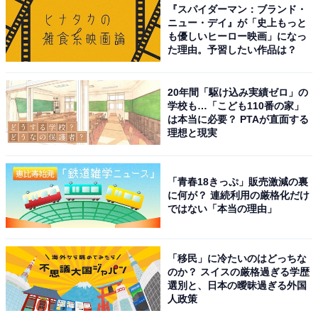
『スパイダーマン：ブランド・
ニュー・デイ』が「史上もっと
も優しいヒーロー映画」になっ
た理由。予習したい作品は？
20年間「駆け込み実績ゼロ」の
学校も…「こども110番の家」
は本当に必要？ PTAが直面する
理想と現実
「青春18きっぷ」販売激減の裏
に何が？ 連続利用の厳格化だけ
ではない「本当の理由」
「移民」に冷たいのはどっちな
のか？ スイスの厳格過ぎる学歴
選別と、日本の曖昧過ぎる外国
人政策