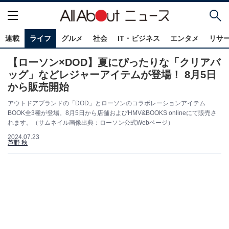
連載
ライフ
グルメ
社会
IT・ビジネス
エンタメ
リサ
【ローソン×DOD】夏にぴったりな「クリアバ
ッグ」などレジャーアイテムが登場！ 8月5日
から販売開始
アウトドアブランドの「DOD」とローソンのコラボレーションアイテム
BOOK全3種が登場。8月5日から店舗およびHMV&BOOKS onlineにて販売さ
れます。（サムネイル画像出典：ローソン公式Webページ）
2024.07.23
芦野 秋