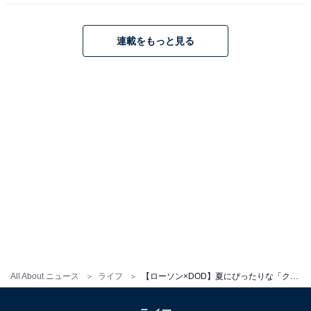
連載をもっと見る
All About ニュース
ライフ
【ローソン×DOD】夏にぴったりな「クリアバッグ」などレジャーアイテムが登場！ 8月5日から販売開始