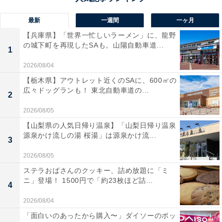
最新
一週間
一ヶ月
【兵庫県】「世界一忙しいラーメン」に、龍野
の城下町を再現したSAも。山陽自動車道...
1
2026/08/04
【栃木県】アウトレット近くのSAに、600㎡の
広々ドッグランも！ 東北自動車道の...
2
2026/08/05
【山梨県の人気日帰り温泉】「山梨日帰り温泉
源泉かけ流しの湯 桜湯」は源泉かけ流...
3
2026/08/05
ステラおばさんのクッキー、詰め放題に「ミ
ニ」登場！ 1500円で「約23枚ほど詰...
4
2026/08/04
「面白いのあったから購入〜」ダイソーのポッ