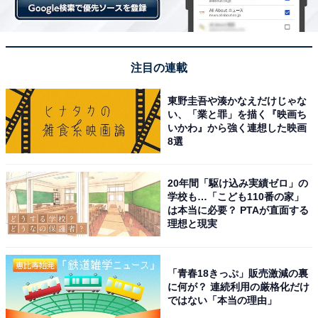
注目の連載
東野圭吾や湊かなえだけじゃな
い、「業と罪」を描く『映画ち
いかわ』から強く連想した映画
8選
20年間「駆け込み実績ゼロ」の
学校も…「こども110番の家」
は本当に必要？ PTAが直面する
理想と現実
「青春18きっぷ」販売激減の裏
に何が？ 連続利用の厳格化だけ
ではない「本当の理由」