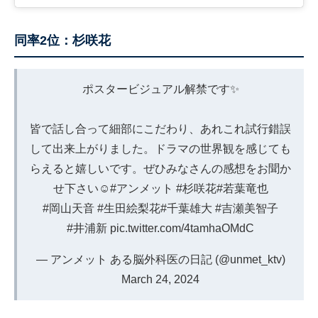
同率2位：杉咲花
ポスタービジュアル解禁です✨
皆で話し合って細部にこだわり、あれこれ試行錯誤
して出来上がりました。ドラマの世界観を感じても
らえると嬉しいです。ぜひみなさんの感想をお聞か
せ下さい☺️
#アンメット
#杉咲花
#若葉竜也
#岡山天音
#生田絵梨花
#千葉雄大
#吉瀬美智子
#井浦新
pic.twitter.com/4tamhaOMdC
— アンメット ある脳外科医の日記 (@unmet_ktv)
March 24, 2024