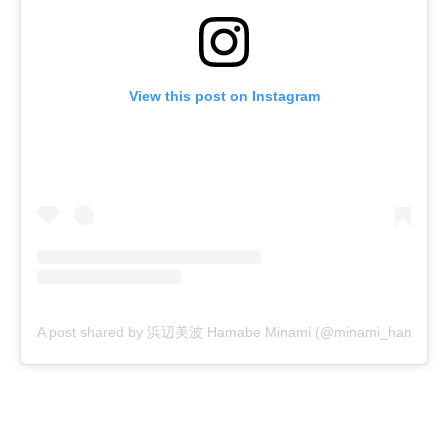
View this post on Instagram
A post shared by 浜辺美波 Hamabe Minami (@minami_hamabe.off