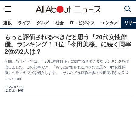
連載
ライフ
グルメ
社会
IT・ビジネス
エンタメ
リサ
もっと評価されるべきだと思う「20代女性俳
優」ランキング！ 1位「今田美桜」に続く同率
2位の2人は？
今回、当サイトでは、「20代女性俳優」に関するさまざまなランキングを作
成しました。この記事では、「もっと評価されるべきだと思う20代女性俳
優」のランキングを紹介します。（サムネイル画像出典：今田美桜さん公式
Instagram）
2024.07.25
ゆるま 小林