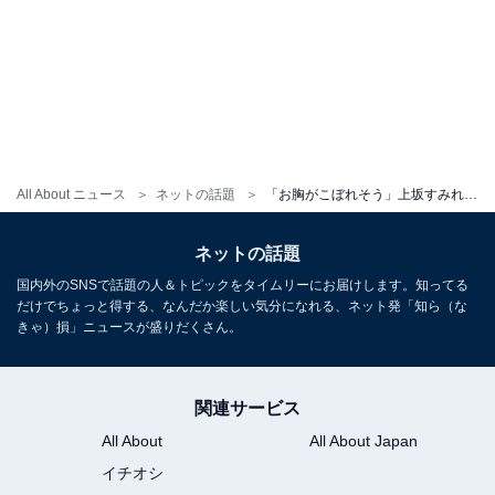
All About ニュース
ネットの話題
「お胸がこぼれそう」上坂すみれ、谷間あらわなドレス姿に「セクシーショットでビックリ」と反響！
ネットの話題
国内外のSNSで話題の人＆トピックをタイムリーにお届けします。知ってる
だけでちょっと得する、なんだか楽しい気分になれる、ネット発「知ら（な
きゃ）損」ニュースが盛りだくさん。
関連サービス
All About
All About Japan
イチオシ