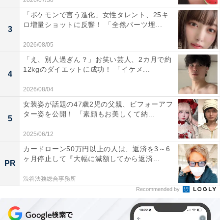
2026/07/30
「ポケモンで言う進化」女性タレント、25キ
ロ増量ショットに反響！ 「全然パーツ埋...
3
2026/08/05
「え、別人過ぎん？」お笑い芸人、2カ月で約
12kgのダイエットに成功！ 「イケメ...
4
2026/08/04
女装姿が話題の47歳2児の父親、ビフォーアフ
ター姿を公開！ 「素顔もお美しくて納...
5
2025/06/12
カードローン50万円以上の人は、返済を3～6
ヶ月停止して『大幅に減額してから返済...
PR
渋谷法務総合事務所
Recommended by