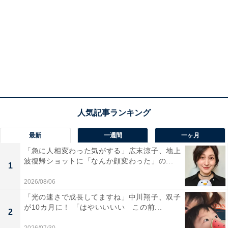
最新
一週間
一ヶ月
「急に人相変わった気がする」広末涼子、地上
波復帰ショットに「なんか顔変わった」の...
1
2026/08/06
「光の速さで成長してますね」中川翔子、双子
が10カ月に！ 「はやいいいい この前...
2