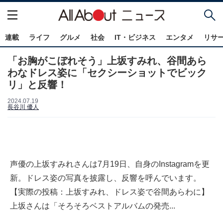
連載
ライフ
グルメ
社会
IT・ビジネス
エンタメ
リサ
「お胸がこぼれそう」上坂すみれ、谷間あら
わなドレス姿に「セクシーショットでビック
リ」と反響！
2024.07.19
長谷川 優人
声優の上坂すみれさんは7月19日、自身のInstagramを更
新。ドレス姿の写真を披露し、反響を呼んでいます。
【実際の投稿：上坂すみれ、ドレス姿で谷間あらわに】
上坂さんは「そろそろベストアルバムの発売...