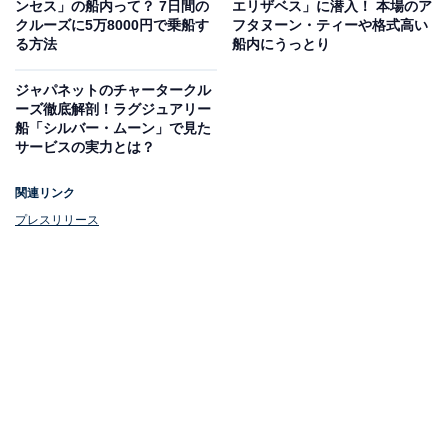
ンセス」の船内って？ 7日間の
エリザベス」に潜入！ 本場のア
タリティを楽しむラグジュアリーなクルーズ船です。
クルーズに5万8000円で乗船す
フタヌーン・ティーや格式高い
る方法
船内にうっとり
そのため、ファミリーを想定した「キッズクラブ」や、
ジャパネットのチャータークル
子ども向けのアクティビティはありません。（※夏休み
ーズ徹底解剖！ラグジュアリー
など期間限定で子ども向けのサービスやイベントなどは
船「シルバー・ムーン」で見た
実施されます）
サービスの実力とは？
関連リンク
そんな中、今回はファミリーにも絶大な人気を誇る「デ
プレスリリース
ィズニークルーズ」が、日本船籍で運航を発表。日本に
おけるファミリー向けクルーズの空白地帯を埋めること
になります。