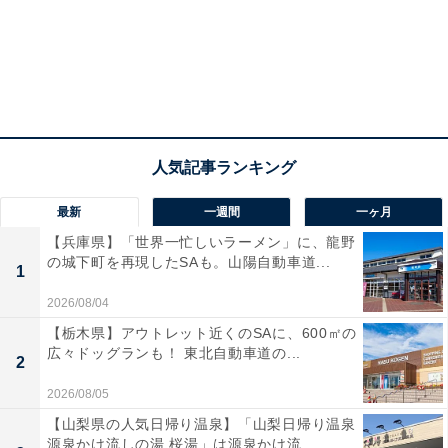
日本船籍だから、短い休みでもクルーズ旅行が可
最新
一週間
一ヶ月
能！
【兵庫県】「世界一忙しいラーメン」に、龍野
の城下町を再現したSAも。山陽自動車道...
1
ここ数年、ファミリーに人気なのが外国客船のクルー
2026/08/04
ズ。中でも10万トン超の大型客船は、お子さまから大人
【栃木県】アウトレット近くのSAに、600㎡の
まで楽しめるエンターテインメントが充実。しかも1泊
広々ドッグランも！ 東北自動車道の...
2
当たり1万円代～と利用しやすい価格から乗船できると
2026/08/05
あって人気です。
【山梨県の人気日帰り温泉】「山梨日帰り温泉
源泉かけ流しの湯 桜湯」は源泉かけ流...