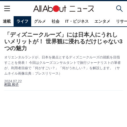
連載
ライフ
グルメ
社会
IT・ビジネス
エンタメ
リサ
「ディズニークルーズ」には日本人にうれし
いメリットが！ 世界観に浸れるだけじゃない3
つの魅力
オリエンタルランドが、日本を拠点とするディズニークルーズの就航を目指
すことを発表！ 今回はクルーズコンサルタントで旅行ジャーナリストの筆者
が、利用者目線で「何がすごい？」「何がうれしい？」を解説します。（サ
ムネイル画像出典：プレスリリース）
2024.07.22
村田 和子