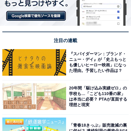
の学校もあり、長期の旅行に出かけるのは大変なこと。
旅行期間がネックでクルーズを諦めていたファミリー層
も多くいました。ディズニークルーズは日程的に参加が
しやすい点も大きなメリットとなります。また国内輸送
なのでパスポートが不要なのもうれしいポイントです。
注目の連載
『スパイダーマン：ブランド・
巨大客船が丸ごとディズニーの世
次ページ
ニュー・デイ』が「史上もっと
界観！
も優しいヒーロー映画」になっ
た理由。予習したい作品は？
20年間「駆け込み実績ゼロ」の
学校も…「こども110番の家」
は本当に必要？ PTAが直面する
理想と現実
「青春18きっぷ」販売激減の裏
に何が？ 連続利用の厳格化だけ