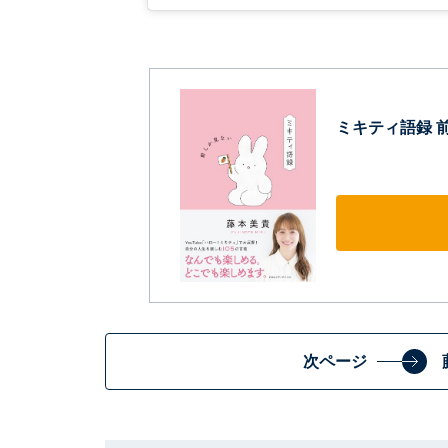
ミキティ語録 
次ページ