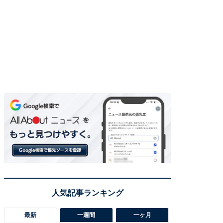
最新
一週間
一ヶ月