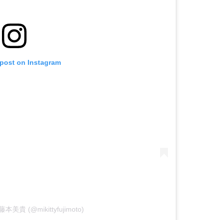
 post on Instagram
y 藤本美貴 (@mikittyfujimoto)