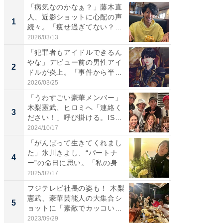
「病気なのかなぁ？」藤木直
「さす
人、近影ショットに心配の声
は」高
1
1
続々。「痩せ過ぎてない？」
災地を
「...
「カ...
2026/03/13
2026/08/0
「犯罪者もアイドルできるん
「女の
やな」デビュー前の男性アイ
介、バ
2
2
ドルが炎上。「事件から半年
らのプレ
も...
愛...
2026/03/25
2026/08/0
「うわすごい豪華メンバー」
「脚が
木梨憲武、ヒロミへ「連絡く
横川尚
3
3
ださい！」呼び掛ける。IS
ムキな姿
S...
刃...
2024/10/17
2026/08/0
「がんばって生きてくれまし
「え、
た」氷川きよし、“パートナ
芸人、2
4
4
ー”の命日に思い。「私の身
エットに
体...
2025/02/17
2026/08/0
フジテレビ社長の姿も！ 木梨
「脳がバ
憲武、豪華芸能人の大集合シ
装姿が話
5
5
ョットに「素敵でカッコい
のお父さ
い...
2023/09/29
2026/08/0