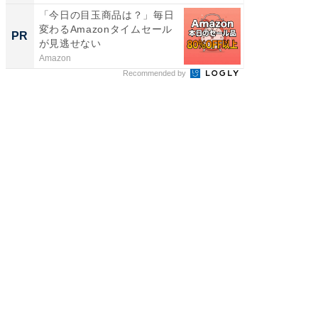
「今日の目玉商品は？」毎日
【西野
変わるAmazonタイムセール
を追求
PR
PR
が見逃せない
は
Amazon
FINCHI o
Recommended by