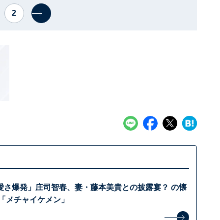
2
愛さ爆発」庄司智春、妻・藤本美貴との披露宴？ の懐
 「メチャイケメン」