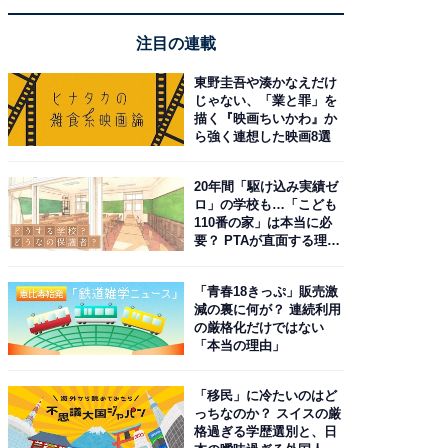
注目の連載
東野圭吾や湊かなえだけ
じゃない、「業と罪」を
描く『映画ちいかわ』か
ら強く連想した映画8選
20年間「駆け込み実績ゼ
ロ」の学校も…「こども
110番の家」は本当に必
要？ PTAが直面する理想
と現実
「青春18きっぷ」販売激
減の裏に何が？ 連続利用
の厳格化だけではない
「本当の理由」
「移民」に冷たいのはど
っちなのか？ スイスの厳
格過ぎる学歴選別と、日