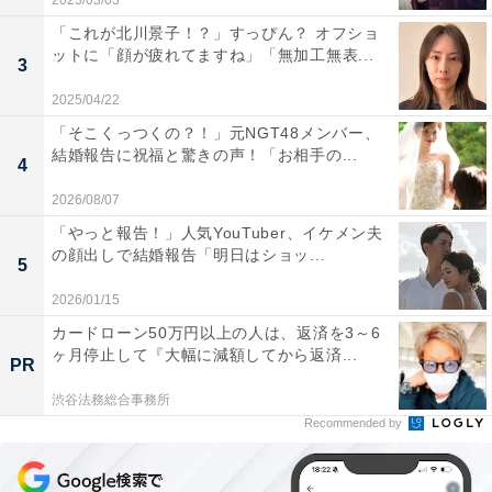
2023/03/03
「これが北川景子！？」すっぴん？ オフショ
ットに「顔が疲れてますね」「無加工無表...
3
2025/04/22
「そこくっつくの？！」元NGT48メンバー、
結婚報告に祝福と驚きの声！「お相手の...
4
2026/08/07
「やっと報告！」人気YouTuber、イケメン夫
の顔出しで結婚報告「明日はショッ...
5
2026/01/15
カードローン50万円以上の人は、返済を3～6
ヶ月停止して『大幅に減額してから返済...
PR
渋谷法務総合事務所
Recommended by