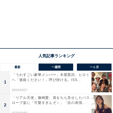
最新
一週間
一ヶ月
「うわすごい豪華メンバー」木梨憲武、ヒロミ
へ「連絡ください！」呼び掛ける。ISS...
1
2024/10/17
「リアル天使」篠崎愛、肩をちら見せしたバス
ローブ姿に「可愛すぎんぞ～」「目の表情...
2