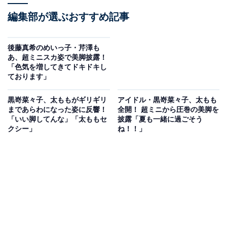
編集部が選ぶおすすめ記事
後藤真希のめいっ子・芹澤も
あ、超ミニスカ姿で美脚披露！
「色気を増してきてドキドキし
ております」
黒嵜菜々子、太ももがギリギリ
アイドル・黒嵜菜々子、太もも
まであらわになった姿に反響！
全開！ 超ミニから圧巻の美脚を
「いい脚してんな」「太ももセ
披露「夏も一緒に過ごそう
クシー」
ね！！」