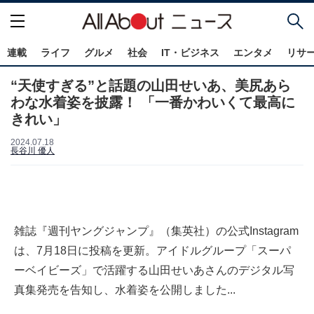
連載
ライフ
グルメ
社会
IT・ビジネス
エンタメ
リサ
“天使すぎる”と話題の山田せいあ、美尻あら
わな水着姿を披露！ 「一番かわいくて最高に
きれい」
2024.07.18
長谷川 優人
雑誌『週刊ヤングジャンプ』（集英社）の公式Instagram
は、7月18日に投稿を更新。アイドルグループ「スーパ
ーベイビーズ」で活躍する山田せいあさんのデジタル写
真集発売を告知し、水着姿を公開しました...