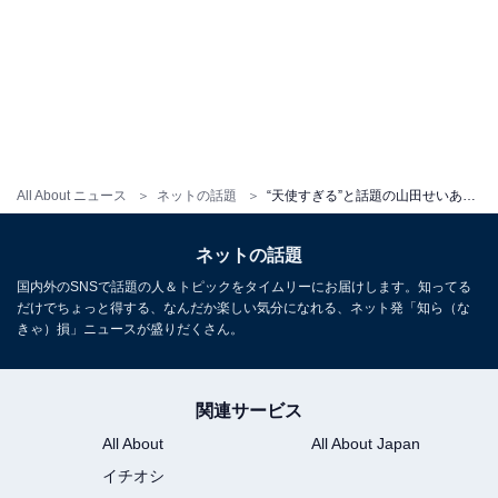
All About ニュース
ネットの話題
“天使すぎる”と話題の山田せいあ、美尻あらわな水着姿を披露！ 「一番かわいくて最高にきれい」
ネットの話題
国内外のSNSで話題の人＆トピックをタイムリーにお届けします。知ってる
だけでちょっと得する、なんだか楽しい気分になれる、ネット発「知ら（な
きゃ）損」ニュースが盛りだくさん。
関連サービス
All About
All About Japan
イチオシ