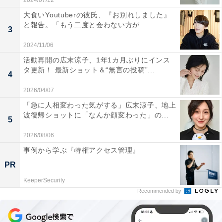
2024/07/12
大食いYoutuberの彼氏、『お別れしました』
と報告。「もう二度と会わない方が...
3
2024/11/06
活動再開の広末涼子、1年1カ月ぶりにインス
タ更新！ 最新ショット＆“無言の投稿”...
4
2026/04/07
「急に人相変わった気がする」広末涼子、地上
波復帰ショットに「なんか顔変わった」の...
5
2026/08/06
事例から学ぶ『特権アクセス管理』
PR
KeeperSecurity
Recommended by