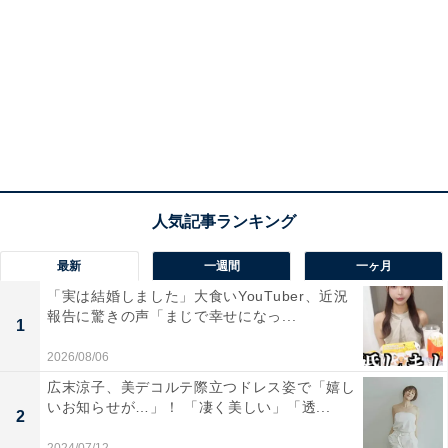
最新
一週間
一ヶ月
「実は結婚しました」大食いYouTuber、近況
報告に驚きの声「まじで幸せになっ...
1
2026/08/06
広末涼子、美デコルテ際立つドレス姿で「嬉し
いお知らせが…」！ 「凄く美しい」「透...
2