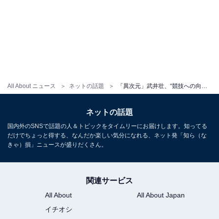
All About ニュース
ネットの話題
「異次元」武井壮、“競技への向き合い方がエグすぎ”なアスリートベスト5を発表！ 「確かに頷けます」
ネットの話題
国内外のSNSで話題の人＆トピックをタイムリーにお届けします。知ってる
だけでちょっと得する、なんだか楽しい気分になれる、ネット発「知ら（な
きゃ）損」ニュースが盛りだくさん。
関連サービス
All About
All About Japan
イチオシ