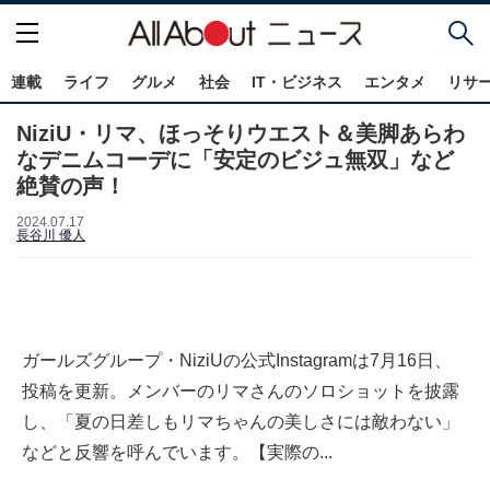
連載
ライフ
グルメ
社会
IT・ビジネス
エンタメ
リサ
NiziU・リマ、ほっそりウエスト＆美脚あらわ
なデニムコーデに「安定のビジュ無双」など
絶賛の声！
2024.07.17
長谷川 優人
ガールズグループ・NiziUの公式Instagramは7月16日、
投稿を更新。メンバーのリマさんのソロショットを披露
し、「夏の日差しもリマちゃんの美しさには敵わない」
などと反響を呼んでいます。【実際の...