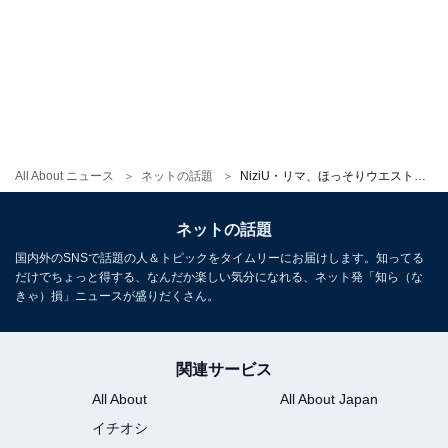
All About ニュース
ネットの話題
NiziU・リマ、ほっそりウエスト＆美脚あらわなデニムコーデに「安定のビジュ無双」など絶賛の声！
ネットの話題
国内外のSNSで話題の人＆トピックをタイムリーにお届けします。知ってる
だけでちょっと得する、なんだか楽しい気分になれる、ネット発「知ら（な
きゃ）損」ニュースが盛りだくさん。
関連サービス
All About
All About Japan
イチオシ