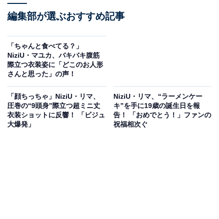
編集部が選ぶおすすめ記事
「ちゃんと食べてる？」
NiziU・マユカ、バキバキ腹筋
際立つ衣装姿に「どこのお人形
さんと思った」の声！
「顔ちっちゃ」NiziU・リマ、
NiziU・リマ、“ラーメンケー
圧巻の“9頭身”際立つ超ミニ丈
キ”を手に19歳の誕生日を報
衣装ショットに反響！ 「ビジュ
告！ 「おめでとう！」ファンの
大爆発」
祝福相次ぐ