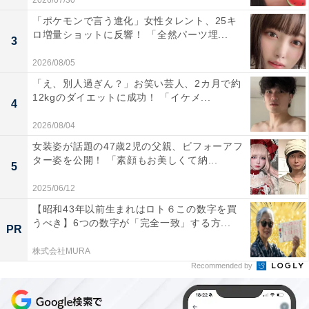
2026/07/30
「ポケモンで言う進化」女性タレント、25キ
ロ増量ショットに反響！ 「全然パーツ埋...
3
2026/08/05
「え、別人過ぎん？」お笑い芸人、2カ月で約
12kgのダイエットに成功！ 「イケメ...
4
2026/08/04
女装姿が話題の47歳2児の父親、ビフォーアフ
ター姿を公開！ 「素顔もお美しくて納...
5
2025/06/12
【昭和43年以前生まれはロト６この数字を買
うべき】6つの数字が「完全一致」する方...
PR
株式会社MURA
Recommended by