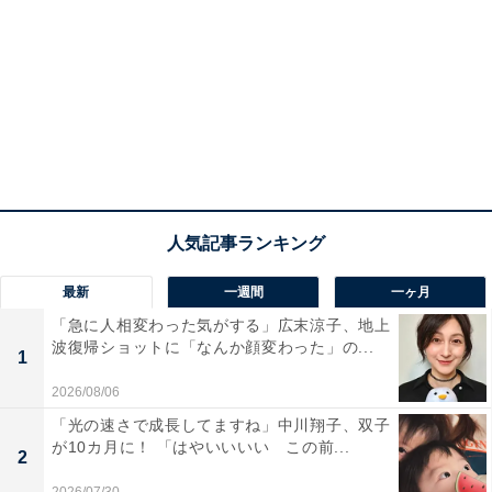
最新
一週間
一ヶ月
「急に人相変わった気がする」広末涼子、地上
波復帰ショットに「なんか顔変わった」の...
1
2026/08/06
「光の速さで成長してますね」中川翔子、双子
が10カ月に！ 「はやいいいい この前...
2