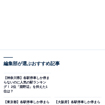
2位は、獨協大学前。埼玉県草加市にある、東武伊勢崎
線（東武スカイツリーライン）が乗り入れる駅です。足
立区内で最も大きなターミナル駅、北千住に20分程度で
ダイレクトにアクセスできるほか、東京メトロ日比谷線
直通の列車であれば、日比谷や銀座にも乗り換えなしで
約50分ほどで行くことができます。
埼玉県内では、遊園地と動物園を併設している「東武動
物公園」に約30分、大型商業施設がある「越谷レイクタ
ウン」に約20分でアクセスできるなど、ファミリー層に
編集部が選ぶおすすめ記事
もうれしい立地が人気。駅名にもなっている通り「獨協
大学」があることから学生も多く、駅周辺には飲食店も
【神奈川県】各駅停車しか停ま
らないのに人気の駅ランキン
充実しています。
グ！ 2位「淵野辺」を抑えた1
位は？
【東京都】各駅停車しか停まら
【大阪府】各駅停車しか停まら