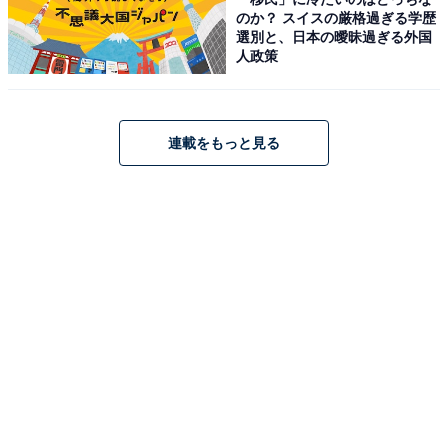
のか？ スイスの厳格過ぎる学歴
選別と、日本の曖昧過ぎる外国
人政策
連載をもっと見る