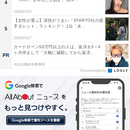
る
4
2026/07/24
【女性が選ぶ】演技がうまい「STARTO社の若
手タレント」ランキング！ 2位「永...
5
2026/05/27
カードローン50万円以上の人は、返済を3～6
ヶ月停止して『大幅に減額してから返済...
PR
渋谷法務総合事務所
Recommended by
こちらもおすすめ
【千葉県】各駅停車しか停まらないのに人気の
駅ランキング！ 2位は「行徳」、1位は？