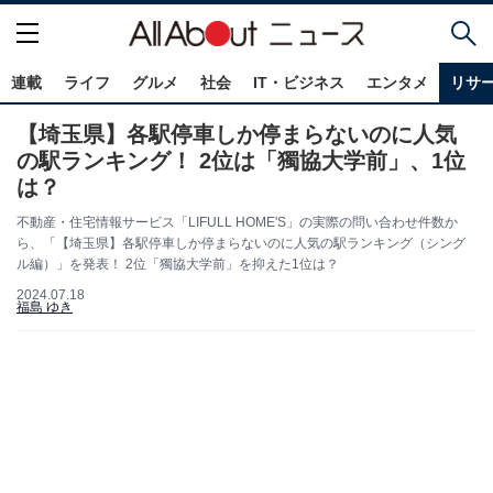
連載
ライフ
グルメ
社会
IT・ビジネス
エンタメ
リサ
【埼玉県】各駅停車しか停まらないのに人気
の駅ランキング！ 2位は「獨協大学前」、1位
は？
不動産・住宅情報サービス「LIFULL HOME'S」の実際の問い合わせ件数か
ら、「【埼玉県】各駅停車しか停まらないのに人気の駅ランキング（シング
ル編）」を発表！ 2位「獨協大学前」を抑えた1位は？
2024.07.18
福島 ゆき