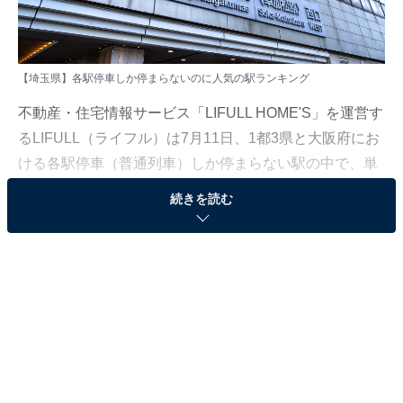
【埼玉県】各駅停車しか停まらないのに人気の駅ランキング
不動産・住宅情報サービス「LIFULL HOME'S」を運営す
るLIFULL（ライフル）は7月11日、1都3県と大阪府にお
ける各駅停車（普通列車）しか停まらない駅の中で、単
身世帯向き賃貸物件の問い合わせ数が多い駅を調査した
続きを読む
「各駅停車駅なのに人気の駅ランキング（シングル
編）」を発表しました。本記事では、埼玉県版のランキ
ングを紹介します。
＞10位までの全ランキング結果を見る
2位：獨協大学前