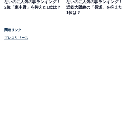
ないのに人気の駅ランキング！
ないのに人気の駅ランキング！
2位「東中野」を抑えた1位は？
近鉄大阪線の「長瀬」を抑えた
1位は？
関連リンク
プレスリリース
1位：戸田
1位は、戸田。埼玉県南部の戸田市にあり、東京都との
境目を流れる荒川に隣接しています。JR埼京線が乗り入
れ、乗り換えなしで池袋まで約20分、新宿まで約30分以
内で行くことができます。赤羽でJR京浜東北線に乗り換
えれば東京駅に約35分、埼玉県最大のターミナル駅、大