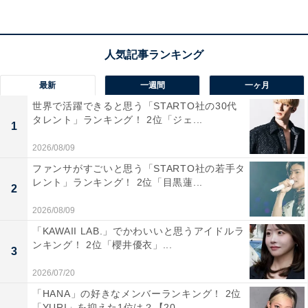
宮までは直通で20分弱でアクセスでき、多方面への交通
利便性の高さが支持を得ています。
駅周辺には複合型商業施設の「T-FRONTE（ティーフロ
最新
一週間
一ヶ月
ンテ）」をはじめ、多くの飲食店が集積するほか、駅か
世界で活躍できると思う「STARTO社の30代
ら徒歩圏内に「戸田市役所」「戸田市立図書館」などの
タレント」ランキング！ 2位「ジェ...
1
公共施設がそろうことも大きな魅力です。
2026/08/09
この記事の筆者：福島 ゆき プロフィール
ファンサがすごいと思う「STARTO社の若手タ
レント」ランキング！ 2位「目黒蓮...
アニメや漫画のレビュー、エンタメトピックスなどを中
2
心に、オールジャンルで執筆中のライター。時々、店舗
2026/08/09
取材などのリポート記事も担当。All AboutおよびAll
「KAWAII LAB.」でかわいいと思うアイドルラ
About ニュースでのライター歴は5年。
ンキング！ 2位「櫻井優衣」...
3
2026/07/20
10位までの全ランキング結果を見
「HANA」の好きなメンバーランキング！ 2位
次ページ
「YURI」を抑えた1位は？【20...