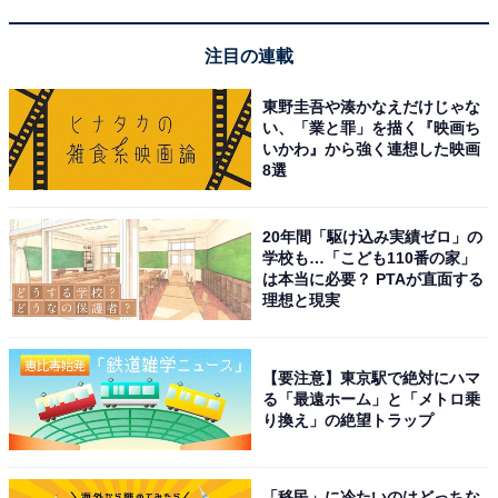
注目の連載
東野圭吾や湊かなえだけじゃな
い、「業と罪」を描く『映画ち
いかわ』から強く連想した映画
8選
1
2
20年間「駆け込み実績ゼロ」の
学校も…「こども110番の家」
は本当に必要？ PTAが直面する
理想と現実
【要注意】東京駅で絶対にハマ
る「最遠ホーム」と「メトロ乗
り換え」の絶望トラップ
「移民」に冷たいのはどっちな