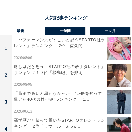
1位：綾瀬
1位は、足立区に位置する「綾瀬」。JR常磐線と東京メ
最新
一週間
一ヶ月
トロ千代田線が乗り入れ、東京メトロ千代田線の始発駅
「パフォーマンスがすごいと思うSTARTO社タ
レント」ランキング！ 2位「佐久間...
になっている場合もあり、座って通勤・通学できるとこ
1
ろが大きな魅力です。日比谷までは30分以内、品川、新
2026/08/06
橋までは40分前後でダイレクトにアクセスできる交通利
癒し系だと思う「STARTO社の若手タレント」
便性の高い駅です。
ランキング！ 2位「松島聡」を抑え...
2
2026/08/05
駅周辺には、「東急ストア綾瀬店」や「イトーヨーカド
「背まで高いと思わなかった」“身長を知って
ー 綾瀬店」などのほか、東口改札を出て進んだ先に高架
驚いた40代男性俳優”ランキング！ 1...
3
下のショッピングエリア「M'av（マーブ）綾瀬リエッ
2026/06/13
タ」があるなど、スーパーマーケットや飲食店が充実。
高学歴だと知って驚いたSTARTOタレントラン
「LIFULL HOME'S」による家賃相場は、隣駅の「北千
キング！ 2位「ラウール（Snow...
4
住」（家賃相場8万5000円）よりも8000円ほど安く、コ