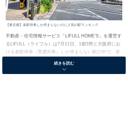
【東京都】各駅停車しか停まらないのに人気の駅ランキング
不動産・住宅情報サービス「LIFULL HOME'S」を運営す
るLIFULL（ライフル）は7月11日、1都3県と大阪府にお
ける各駅停車（普通列車）しか停まらない駅の中で、単
身世帯向き賃貸物件の問い合わせ数が多い駅を調査した
続きを読む
「各駅停車駅なのに人気の駅ランキング（シングル
編）」を発表しました。
LIFULLによると、東京23区においてのシングル向き物件
は、この1年間で平均掲載賃料の上昇が発生しており、3
月には初めて10万円を超え、10万1232円（前年比
108.0％）になりました（掲載賃料：新たな入居者を募集
する際の募集賃料）。賃料相場が右肩上がりという状況