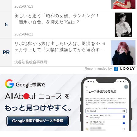
スパの良い街として人気です。
2025/07/13
美しいと思う「昭和の女優」ランキング！
「吉永小百合」を抑えた1位は？
この記事の筆者：福島 ゆき プロフィール
5
アニメや漫画のレビュー、エンタメトピックスなどを中
2025/04/21
心に、オールジャンルで執筆中のライター。時々、店舗
リボ地獄から抜け出したい人は、返済を3～6
取材などのリポート記事も担当。All AboutおよびAll
ヶ月停止して『大幅に減額してから返済す...
PR
About ニュースでのライター歴は5年。
渋谷法務総合事務所
Recommended by
10位までの全ランキング結果を見
次ページ
る