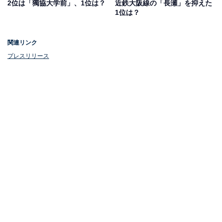
2位は「獨協大学前」、1位は？
近鉄大阪線の「長瀬」を抑えた
にある「ユニゾンモール東中野」などショッピングモー
1位は？
ルやスーパーマーケットなどが駅周辺に集まるほか、山
手通りを渡ると、さまざまな個人商店が軒を連ねる商店
関連リンク
街「東中野銀座通り」があるなど、下町情緒を感じられ
プレスリリース
るスポットも大きな魅力です。