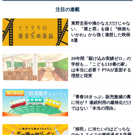
注目の連載
東野圭吾や湊かなえだけじゃな
い、「業と罪」を描く『映画ち
いかわ』から強く連想した映画
8選
20年間「駆け込み実績ゼロ」の
学校も…「こども110番の家」
こちらもおすすめ
は本当に必要？ PTAが直面する
理想と現実
【神奈川県】各駅停車しか停まらないのに人気
の駅ランキング！ 2位「淵野辺」を抑えた1位
は？
「青春18きっぷ」販売激減の裏
に何が？ 連続利用の厳格化だけ
ではない「本当の理由」
「移民」に冷たいのはどっちな
のか？ スイスの厳格過ぎる学歴