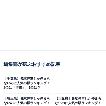
の中で、賃料が安め＆混みづらい「各駅停車しか停まら
ない駅」に注目した今回の調査。本記事では、東京都版
のランキングを紹介します。
＞10位までの全ランキング結果を見る
2位：東中野
2位は、中野区最東端の駅「東中野」。JR中央・総武緩
行線と都営大江戸線が乗り入れ、巨大ターミナル駅「新
編集部が選ぶおすすめ記事
宿」まで徒歩でも30分、電車では2駅で10分以内で行く
ことができます。さらに渋谷、池袋、品川、東京など都
【千葉県】各駅停車しか停まら
ないのに人気の駅ランキング！
内の主要駅まで30分以内でアクセスできる交通利便性に
2位は「行徳」、1位は？
優れた立地が人気です。
【埼玉県】各駅停車しか停まら
【大阪府】各駅停車しか停まら
ないのに人気の駅ランキング！
ないのに人気の駅ランキング！
駅直結の「アトレヴィ東中野」やタワーマンションの下