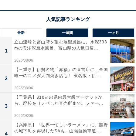
最新
一週間
一ヶ月
立山連峰と富山湾を望む展望風呂に、水深333
mの海洋深層水風呂。富山県の人気日帰...
1
2026/08/06
【三重県】伊勢名物「赤福」の直営店に、全国
唯一のコメダ大判焼き店も！ 東名阪・伊...
2
2026/08/06
【千葉県】918㎡の県内最大級マーケットか
ら、廃校をリノベした直売所まで。ファー...
3
2026/08/06
【兵庫県】「世界一忙しいラーメン」に、龍野
の城下町を再現したSAも。山陽自動車道...
4