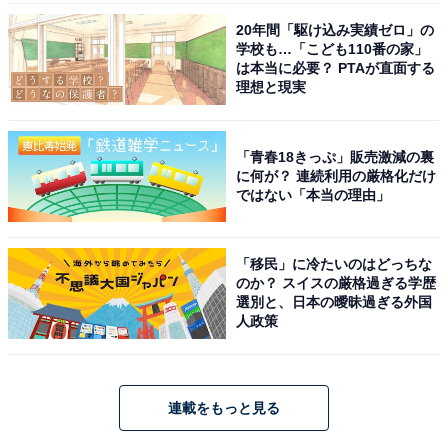
20年間「駆け込み実績ゼロ」の
学校も…「こども110番の家」
は本当に必要？ PTAが直面する
理想と現実
「青春18きっぷ」販売激減の裏
に何が？ 連続利用の厳格化だけ
ではない「本当の理由」
「移民」に冷たいのはどっちな
のか？ スイスの厳格過ぎる学歴
選別と、日本の曖昧過ぎる外国
人政策
連載をもっと見る