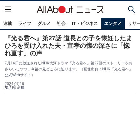
連載
ライフ
グルメ
社会
IT・ビジネス
エンタメ
リサ
『光る君へ』第27話 道長との子を懐妊したま
ひろを受け入れた夫・宣孝の懐の深さに「惚
れ直す」の声
7月14日に放送されたNHK大河ドラマ『光る君へ』第27話のストーリーをお
さらいしつつ、今後の見どころに迫ります。（画像出典：NHK『光る君へ』
公式Webサイト）
2024.07.16
地子給 奈穂