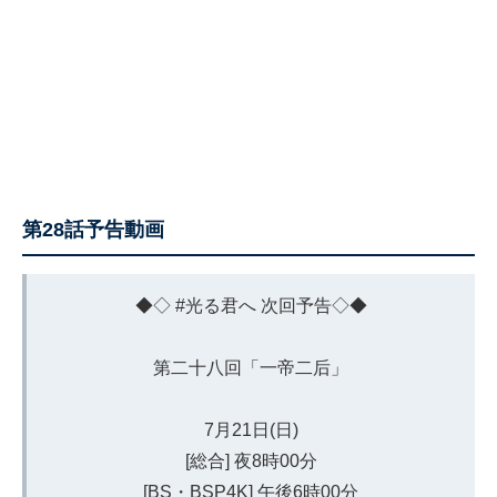
第28話予告動画
◆◇
#光る君へ
次回予告◇◆
第二十八回「一帝二后」
7月21日(日)
[総合] 夜8時00分
[BS・BSP4K] 午後6時00分