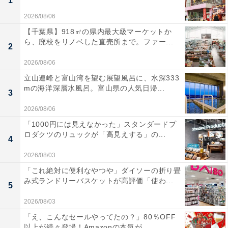
1
2026/08/06
【千葉県】918㎡の県内最大級マーケットか
ら、廃校をリノベした直売所まで。ファー...
2
2026/08/06
立山連峰と富山湾を望む展望風呂に、水深333
mの海洋深層水風呂。富山県の人気日帰...
3
2026/08/06
「1000円には見えなかった」スタンダードプ
ロダクツのリュックが「高見えする」の...
4
2026/08/03
「これ絶対に便利なやつや」ダイソーの折り畳
み式ランドリーバスケットが高評価「使わ...
5
2026/08/03
「え、こんなセールやってたの？」80％OFF
以上が続々登場！Amazonの本気が...