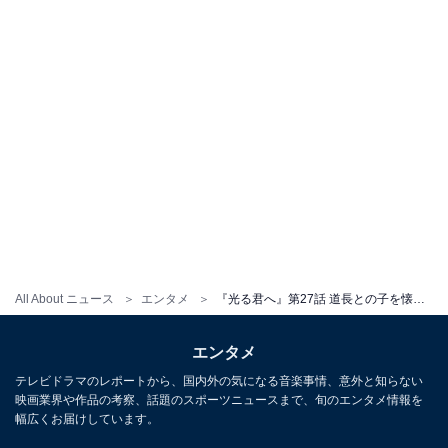
All About ニュース
エンタメ
『光る君へ』第27話 道長との子を懐妊したまひろを受け入れた夫・宣孝の懐の深さに「惚れ直す」の声
エンタメ
テレビドラマのレポートから、国内外の気になる音楽事情、意外と知らない
映画業界や作品の考察、話題のスポーツニュースまで、旬のエンタメ情報を
幅広くお届けしています。